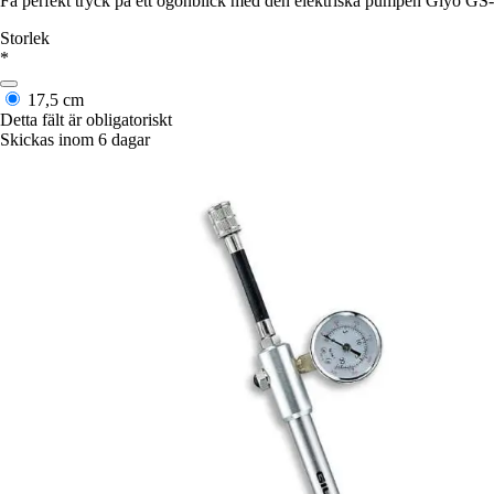
Få perfekt tryck på ett ögonblick med den elektriska pumpen Giyo GS-
Storlek
*
17,5 cm
Detta fält är obligatoriskt
Skickas inom 6 dagar