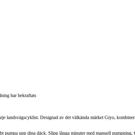
llning har bekraftats
arje landsvägscyklist. Designad av det välkända märket Giyo, kombiner
nabbt pumpa upp dina däck. Slipp långa minuter med manuell pumpning, 