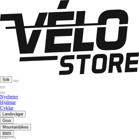
Sök
Nyeheter
Hjälmar
Cyklar
Landsvägar
Grus
Mountainbikes
BMX