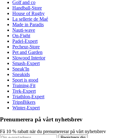
Golf and co
Handball-Store
House of Rugby
La sellerie de Maé
Made in Paradis
Nauti-wave
On-Fight
Padel-Expert
Pecheur-Store
Pet and Garden
Slowood Interior
Smash-Expert
Sneak'In
Sneakids
Sport is good
Training-Fit
Trek-Expert
Triathlon-Expert
TripnBikers
Winter-Expert
Prenumerera på vårt nyhetsbrev
Få 10 % rabatt när du prenumererar på vårt nyhetsbrev
Registrera dig