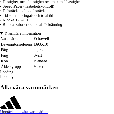
• Hastighet, medelhastighet och maximal hastighet
• Speed Pacer (hastighetskontroll)
• Delsträcka och total sträcka
• Tid som tillbringats och total tid
• Klocka 12/24 H
• Brända kalorier och total förbränning
Ytterligare information
Varumärke
Echowell
Leverantörsreferens
I393X10
Färg
negro
Färg
Svart
Kön
Blandad
Åldersgrupp
Vuxen
Loading...
Loading...
Alla våra varumärken
Upptäck alla våra varumärken