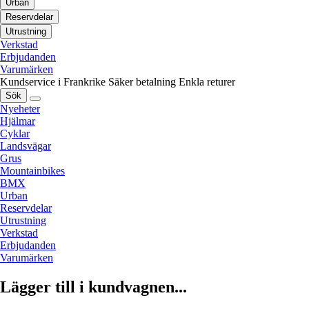
Urban
Reservdelar
Utrustning
Verkstad
Erbjudanden
Varumärken
Kundservice i Frankrike
Säker betalning
Enkla returer
Sök
Nyeheter
Hjälmar
Cyklar
Landsvägar
Grus
Mountainbikes
BMX
Urban
Reservdelar
Utrustning
Verkstad
Erbjudanden
Varumärken
Lägger till i kundvagnen...