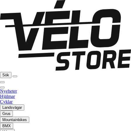
Sök
Nyeheter
Hjälmar
Cyklar
Landsvägar
Grus
Mountainbikes
BMX