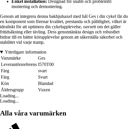
Enkel installation:
Designad för snabb och problemfri
montering och demontering.
Genom att integrera denna bakhjulsaxel med hål Ges i din cykel får du
en komponent som förenar kvalitet, prestanda och pålitlighet, vilket är
idealiskt för att optimera din cykelupplevelse, oavsett om det gäller
fritidsåkning eller tävling. Dess genomtänkta design och robusthet
bidrar till en bättre körupplevelse genom att säkerställa säkerhet och
stabilitet vid varje tramp.
Ytterligare information
Varumärke
Ges
Leverantörsreferens
I570T00
Färg
svart
Färg
Svart
Kön
Blandad
Åldersgrupp
Vuxen
Loading...
Loading...
Alla våra varumärken