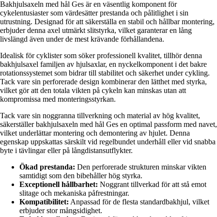
Bakhjulsaxeln med hål Ges är en väsentlig komponent för
cykelentusiaster som värdesätter prestanda och pålitlighet i sin
utrustning. Designad för att säkerställa en stabil och hållbar montering,
erbjuder denna axel utmärkt slitstyrka, vilket garanterar en lång
livslängd även under de mest krävande förhållandena.
Idealisk för cyklister som söker professionell kvalitet, tillhör denna
bakhjulsaxel familjen av hjulsaxlar, en nyckelkomponent i det bakre
rotationssystemet som bidrar till stabilitet och säkerhet under cykling.
Tack vare sin perforerade design kombinerar den lätthet med styrka,
vilket gör att den totala vikten på cykeln kan minskas utan att
kompromissa med monteringsstyrkan.
Tack vare sin noggranna tillverkning och material av hög kvalitet,
säkerställer bakhjulsaxeln med hål Ges en optimal passform med navet,
vilket underlättar montering och demontering av hjulet. Denna
egenskap uppskattas särskilt vid regelbundet underhåll eller vid snabba
byte i tävlingar eller på långdistansutflykter.
Ökad prestanda:
Den perforerade strukturen minskar vikten
samtidigt som den bibehåller hög styrka.
Exceptionell hållbarhet:
Noggrant tillverkad för att stå emot
slitage och mekaniska påfrestningar.
Kompatibilitet:
Anpassad för de flesta standardbakhjul, vilket
erbjuder stor mångsidighet.