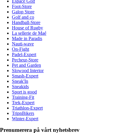
Espace Golf
Foot-Store
Galop Store
Golf and co
Handball-Store
House of Rugby
La sellerie de Maé
Made in Paradis
Nauti-wave
On-Fight
Padel-Expert
Pecheur-Store
Pet and Garden
Slowood Interior
Smash-Expert
Sneak'In
Sneakids
Sport is good
Training-Fit
Trek-Expert
Triathlon-Expert
TripnBikers
Winter-Expert
Prenumerera på vårt nyhetsbrev