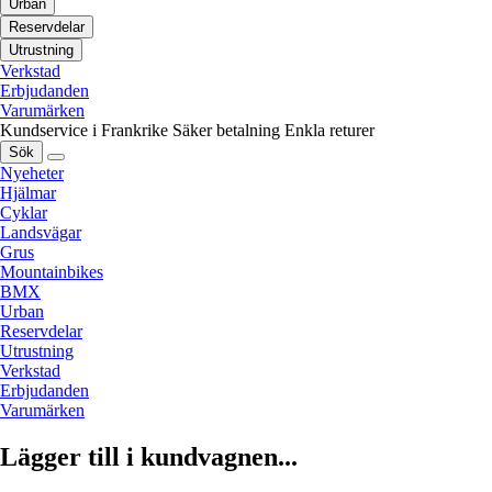
Urban
Reservdelar
Utrustning
Verkstad
Erbjudanden
Varumärken
Kundservice i Frankrike
Säker betalning
Enkla returer
Sök
Nyeheter
Hjälmar
Cyklar
Landsvägar
Grus
Mountainbikes
BMX
Urban
Reservdelar
Utrustning
Verkstad
Erbjudanden
Varumärken
Lägger till i kundvagnen...