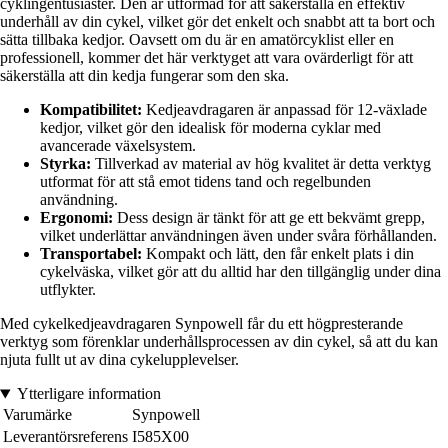
cyklingentusiaster. Den är utformad för att säkerställa en effektiv
underhåll av din cykel, vilket gör det enkelt och snabbt att ta bort och
sätta tillbaka kedjor. Oavsett om du är en amatörcyklist eller en
professionell, kommer det här verktyget att vara ovärderligt för att
säkerställa att din kedja fungerar som den ska.
Kompatibilitet:
Kedjeavdragaren är anpassad för 12-växlade
kedjor, vilket gör den idealisk för moderna cyklar med
avancerade växelsystem.
Styrka:
Tillverkad av material av hög kvalitet är detta verktyg
utformat för att stå emot tidens tand och regelbunden
användning.
Ergonomi:
Dess design är tänkt för att ge ett bekvämt grepp,
vilket underlättar användningen även under svåra förhållanden.
Transportabel:
Kompakt och lätt, den får enkelt plats i din
cykelväska, vilket gör att du alltid har den tillgänglig under dina
utflykter.
Med cykelkedjeavdragaren Synpowell får du ett högpresterande
verktyg som förenklar underhållsprocessen av din cykel, så att du kan
njuta fullt ut av dina cykelupplevelser.
Ytterligare information
Varumärke
Synpowell
Leverantörsreferens
I585X00