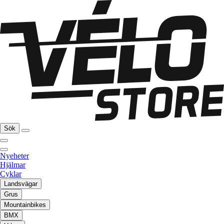
Sök
Nyeheter
Hjälmar
Cyklar
Landsvägar
Grus
Mountainbikes
BMX