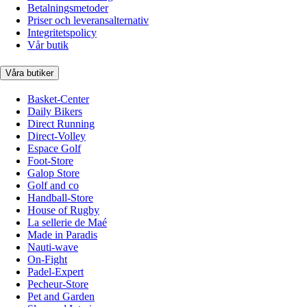
Betalningsmetoder
Priser och leveransalternativ
Integritetspolicy
Vår butik
Våra butiker
Basket-Center
Daily Bikers
Direct Running
Direct-Volley
Espace Golf
Foot-Store
Galop Store
Golf and co
Handball-Store
House of Rugby
La sellerie de Maé
Made in Paradis
Nauti-wave
On-Fight
Padel-Expert
Pecheur-Store
Pet and Garden