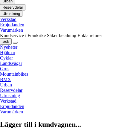
Urban
Reservdelar
Utrustning
Verkstad
Erbjudanden
Varumärken
Kundservice i Frankrike
Säker betalning
Enkla returer
Sök
Nyeheter
Hjälmar
Cyklar
Landsvägar
Grus
Mountainbikes
BMX
Urban
Reservdelar
Utrustning
Verkstad
Erbjudanden
Varumärken
Lägger till i kundvagnen...