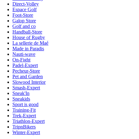
Direct-Volley
Espace Golf
Foot-Store
Galop Store
Golf and co
Handball-Store
House of Rugby
La sellerie de Maé
Made in Paradis
Nauti-wave
On-Fight
Padel-Expert
Pecheur-Store
Pet and Garden
Slowood Interior
Smash-Expert
Sneak'In
Sneakids
Sport is good
Training-Fit
Trek-Expert
Triathlon-Expert
TripnBikers
Winter-Expert