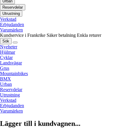
Urban
Reservdelar
Utrustning
Verkstad
Erbjudanden
Varumärken
Kundservice i Frankrike
Säker betalning
Enkla returer
Sök
Nyeheter
Hjälmar
Cyklar
Landsvägar
Grus
Mountainbikes
BMX
Urban
Reservdelar
Utrustning
Verkstad
Erbjudanden
Varumärken
Lägger till i kundvagnen...