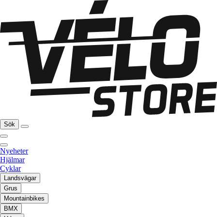
Sök
Nyeheter
Hjälmar
Cyklar
Landsvägar
Grus
Mountainbikes
BMX