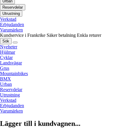
Urban
Reservdelar
Utrustning
Verkstad
Erbjudanden
Varumärken
Kundservice i Frankrike
Säker betalning
Enkla returer
Sök
Nyeheter
Hjälmar
Cyklar
Landsvägar
Grus
Mountainbikes
BMX
Urban
Reservdelar
Utrustning
Verkstad
Erbjudanden
Varumärken
Lägger till i kundvagnen...