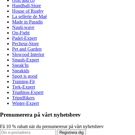
Golf and co
Handball-Store
House of Rugby
La sellerie de Maé
Made in Paradis
Nauti-wave
On-Fight
Padel-Expert
Pecheur-Store
Pet and Garden
Slowood Interior
Smash-Expert
Sneak'In
Sneakids
Sport is good
Training-Fit
Trek-Expert
Triathlon-Expert
TripnBikers
Winter-Expert
Prenumerera på vårt nyhetsbrev
Få 10 % rabatt när du prenumererar på vårt nyhetsbrev
Registrera dig