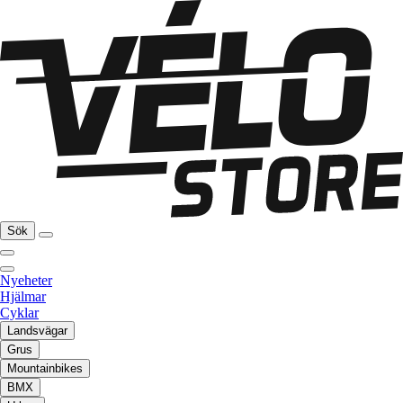
Sök
Nyeheter
Hjälmar
Cyklar
Landsvägar
Grus
Mountainbikes
BMX