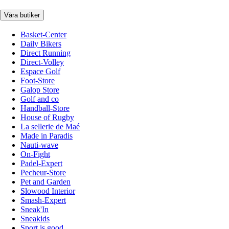
Våra butiker
Basket-Center
Daily Bikers
Direct Running
Direct-Volley
Espace Golf
Foot-Store
Galop Store
Golf and co
Handball-Store
House of Rugby
La sellerie de Maé
Made in Paradis
Nauti-wave
On-Fight
Padel-Expert
Pecheur-Store
Pet and Garden
Slowood Interior
Smash-Expert
Sneak'In
Sneakids
Sport is good