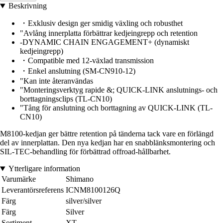
Beskrivning
・Exklusiv design ger smidig växling och robusthet
"Avlång innerplatta förbättrar kedjeingrepp och retention
-DYNAMIC CHAIN ENGAGEMENT+ (dynamiskt
kedjeingrepp)
・Compatible med 12-växlad transmission
・Enkel anslutning (SM-CN910-12)
"Kan inte återanvändas
"Monteringsverktyg rapide &; QUICK-LINK anslutnings- och
borttagningsclips (TL-CN10)
"Tång för anslutning och borttagning av QUICK-LINK (TL-
CN10)
M8100-kedjan ger bättre retention på tänderna tack vare en förlängd
del av innerplattan. Den nya kedjan har en snabblänksmontering och
SIL-TEC-behandling för förbättrad offroad-hållbarhet.
Ytterligare information
Varumärke
Shimano
Leverantörsreferens
ICNM8100126Q
Färg
silver/silver
Färg
Silver
Sortiment
XT