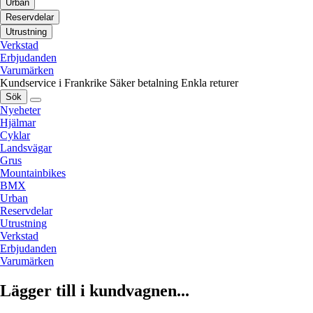
Urban
Reservdelar
Utrustning
Verkstad
Erbjudanden
Varumärken
Kundservice i Frankrike
Säker betalning
Enkla returer
Sök
Nyeheter
Hjälmar
Cyklar
Landsvägar
Grus
Mountainbikes
BMX
Urban
Reservdelar
Utrustning
Verkstad
Erbjudanden
Varumärken
Lägger till i kundvagnen...