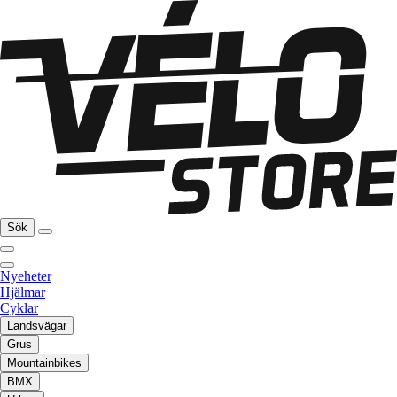
Sök
Nyeheter
Hjälmar
Cyklar
Landsvägar
Grus
Mountainbikes
BMX