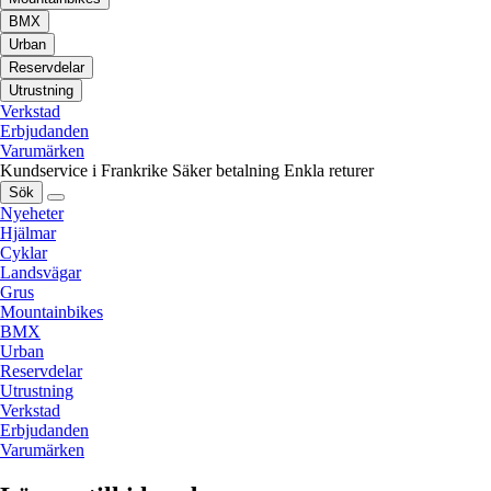
BMX
Urban
Reservdelar
Utrustning
Verkstad
Erbjudanden
Varumärken
Kundservice i Frankrike
Säker betalning
Enkla returer
Sök
Nyeheter
Hjälmar
Cyklar
Landsvägar
Grus
Mountainbikes
BMX
Urban
Reservdelar
Utrustning
Verkstad
Erbjudanden
Varumärken