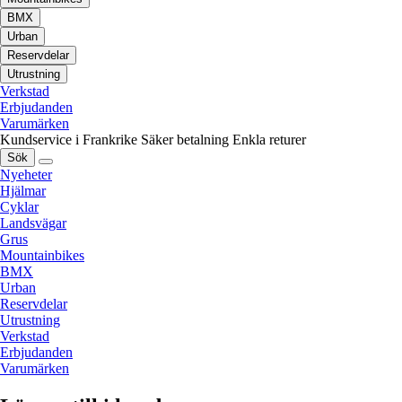
BMX
Urban
Reservdelar
Utrustning
Verkstad
Erbjudanden
Varumärken
Kundservice i Frankrike
Säker betalning
Enkla returer
Sök
Nyeheter
Hjälmar
Cyklar
Landsvägar
Grus
Mountainbikes
BMX
Urban
Reservdelar
Utrustning
Verkstad
Erbjudanden
Varumärken