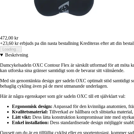
472,00 kr
+23,60 kr
erbjuds pa din nasta bestallning
Krediteras efter att din besta
Loading...
Beskrivning
Damcykelsadeln OXC Contour Flex är särskilt utformad för att möta krave
kan utforska sina gränser samtidigt som de bevarar sitt välmående.
Med sin genomtänkta design ger sadeln OXC optimalt stöd samtidigt som 
behaglig cykling även på de mest utmanande underlagen.
Här är några egenskaper som gör sadeln OXC till ett självklart val:
Ergonomisk design:
Anpassad för den kvinnliga anatomien, frä
Kvalitetsmaterial:
Tillverkad av hållbara och slitstarka material
Lätt vikt:
Dess lätta konstruktion kompromissar inte med styrkan,
Enkel installation:
Dess standardiserade design möjliggör snabb o
Oavsett om du är en tillfällig cyklist eller en sportentusiast, kommer s