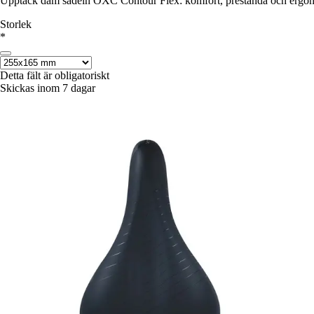
Upptäck dam sadeln OXC Contour Flex: komfort, prestanda och ergonom
Storlek
*
Detta fält är obligatoriskt
Skickas inom 7 dagar