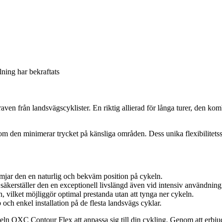
llning har bekraftats
n från landsvägscyklister. En riktig allierad för långa turer, den komb
den minimerar trycket på känsliga områden. Dess unika flexibilitetssyst
mjar den en naturlig och bekväm position på cykeln.
, säkerställer den en exceptionell livslängd även vid intensiv användning
 vilket möjliggör optimal prestanda utan att tynga ner cykeln.
ch enkel installation på de flesta landsvägs cyklar.
adeln OXC Contour Flex att anpassa sig till din cykling. Genom att erbju