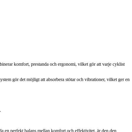
inerar komfort, prestanda och ergonomi, vilket gör att varje cyklist
em gör det möjligt att absorbera stötar och vibrationer, vilket ger en
.
da en perfekt balans mellan komfort och effektivitet, är den den