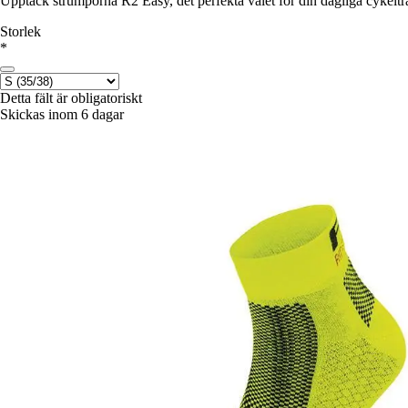
Upptäck strumporna R2 Easy, det perfekta valet för din dagliga cykeltr
Storlek
*
Detta fält är obligatoriskt
Skickas inom 6 dagar