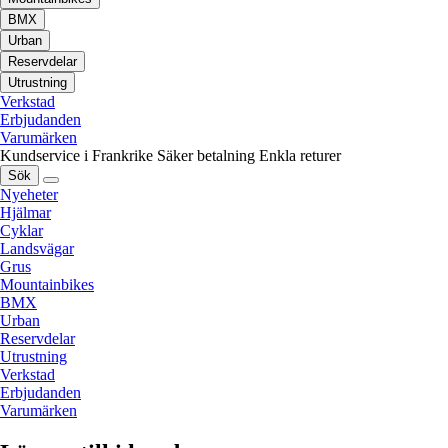
BMX
Urban
Reservdelar
Utrustning
Verkstad
Erbjudanden
Varumärken
Kundservice i Frankrike
Säker betalning
Enkla returer
Sök
Nyeheter
Hjälmar
Cyklar
Landsvägar
Grus
Mountainbikes
BMX
Urban
Reservdelar
Utrustning
Verkstad
Erbjudanden
Varumärken