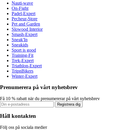
Nauti-wave
On-Fight
Padel-Expert
Pecheur-Store
Pet and Garden
Slowood Interior
Smash-Expert
Sneak'In
Sneakids
Sport is good
Training-Fit
Trek-Expert
Triathlon-Expert
TripnBikers
Winter-Expert
Prenumerera på vårt nyhetsbrev
Få 10 % rabatt när du prenumererar på vårt nyhetsbrev
Registrera dig
Håll kontakten
Följ oss på sociala medier