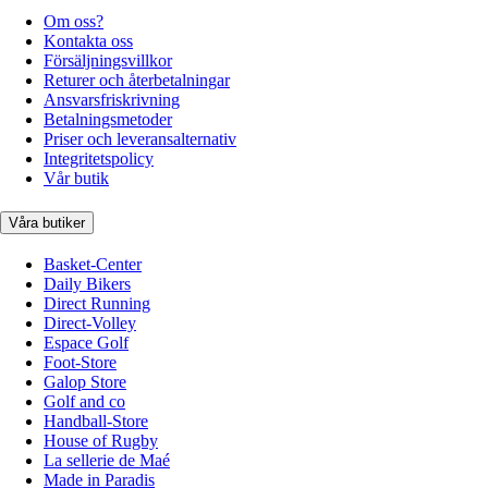
Om oss?
Kontakta oss
Försäljningsvillkor
Returer och återbetalningar
Ansvarsfriskrivning
Betalningsmetoder
Priser och leveransalternativ
Integritetspolicy
Vår butik
Våra butiker
Basket-Center
Daily Bikers
Direct Running
Direct-Volley
Espace Golf
Foot-Store
Galop Store
Golf and co
Handball-Store
House of Rugby
La sellerie de Maé
Made in Paradis