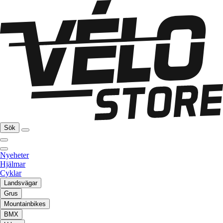
Sök
Nyeheter
Hjälmar
Cyklar
Landsvägar
Grus
Mountainbikes
BMX