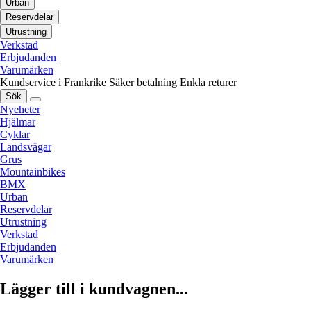
Urban
Reservdelar
Utrustning
Verkstad
Erbjudanden
Varumärken
Kundservice i Frankrike
Säker betalning
Enkla returer
Sök
Nyeheter
Hjälmar
Cyklar
Landsvägar
Grus
Mountainbikes
BMX
Urban
Reservdelar
Utrustning
Verkstad
Erbjudanden
Varumärken
Lägger till i kundvagnen...