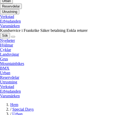
Urban
Reservdelar
Utrustning
Verkstad
Erbjudanden
Varumärken
Kundservice i Frankrike
Säker betalning
Enkla returer
Sök
Nyeheter
Hjälmar
Cyklar
Landsvägar
Grus
Mountainbikes
BMX
Urban
Reservdelar
Utrustning
Verkstad
Erbjudanden
Varumärken
Hem
/
Special Days
/
Urban