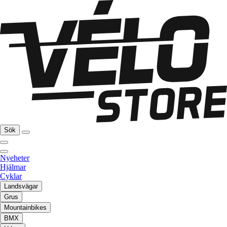
Sök
Nyeheter
Hjälmar
Cyklar
Landsvägar
Grus
Mountainbikes
BMX