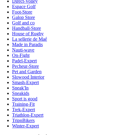
Direct-Volley
Espace Golf
Foot-Store
Galop Store
Golf and co
Handball-Store
House of Rugby
La sellerie de Maé
Made in Paradis
Nauti-wave
On-Fight
Padel-Expert
Pecheur-Store
Pet and Garden
Slowood Interior
Smash-Expert
Sneak'In
Sneakids
Sport is good
Training-Fit
Trek-Expert
Triathlon-Expert
TripnBikers
Winter-Expert