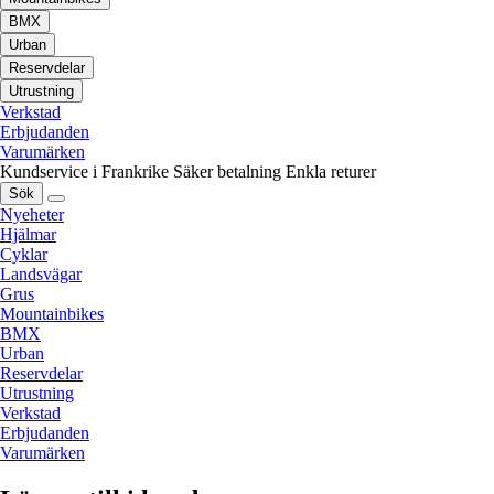
BMX
Urban
Reservdelar
Utrustning
Verkstad
Erbjudanden
Varumärken
Kundservice i Frankrike
Säker betalning
Enkla returer
Sök
Nyeheter
Hjälmar
Cyklar
Landsvägar
Grus
Mountainbikes
BMX
Urban
Reservdelar
Utrustning
Verkstad
Erbjudanden
Varumärken