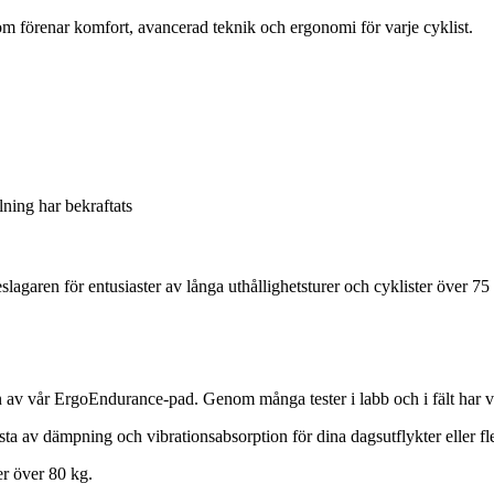
 förenar komfort, avancerad teknik och ergonomi för varje cyklist.
llning har bekraftats
slagaren för entusiaster av långa uthållighetsturer och cyklister över 75
n av vår ErgoEndurance-pad. Genom många tester i labb och i fält har v
ta av dämpning och vibrationsabsorption för dina dagsutflykter eller fl
er över 80 kg.