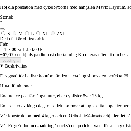
Höj din prestation med cykelbyxorna med hängslen Mavic Ksyrium, som
Storlek
*
S
M
L
XL
2XL
Detta fält är obligatoriskt
Från
1 417,00 kr
1 353,00 kr
+67,65 kr
erbjuds pa din nasta bestallning
Krediteras efter att din besta
Loading...
Beskrivning
Designad för hållbar komfort, är denna cycling shorts den perfekta följe
Huvudfunktioner
Endurance pad för långa turer, eller cyklister över 75 kg
Entusiaster av långa dagar i sadeln kommer att uppskatta uppdateringe
Vår konstruktion med 4 lager och en OrthoLite®-insats erbjuder det bäs
Vår ErgoEndurance-padding är också det perfekta valet för alla cyklist