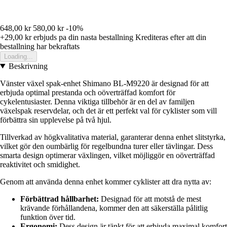
648,00 kr
580,00 kr
-10%
+29,00 kr
erbjuds pa din nasta bestallning
Krediteras efter att din
bestallning har bekraftats
Loading...
Beskrivning
Vänster växel spak-enhet Shimano BL-M9220 är designad för att
erbjuda optimal prestanda och oöverträffad komfort för
cykelentusiaster. Denna viktiga tillbehör är en del av familjen
växelspak reservdelar, och det är ett perfekt val för cyklister som vill
förbättra sin upplevelse på två hjul.
Tillverkad av högkvalitativa material, garanterar denna enhet slitstyrka,
vilket gör den oumbärlig för regelbundna turer eller tävlingar. Dess
smarta design optimerar växlingen, vilket möjliggör en oöverträffad
reaktivitet och smidighet.
Genom att använda denna enhet kommer cyklister att dra nytta av:
Förbättrad hållbarhet:
Designad för att motstå de mest
krävande förhållandena, kommer den att säkerställa pålitlig
funktion över tid.
Ergonomi:
Dess design är tänkt för att erbjuda maximal komfort