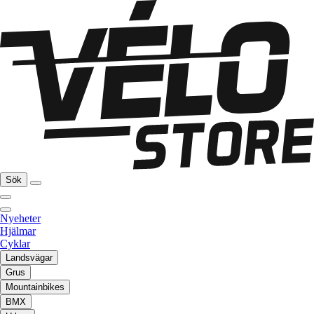
Sök
Nyeheter
Hjälmar
Cyklar
Landsvägar
Grus
Mountainbikes
BMX