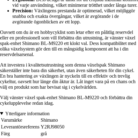
vid varje användning, vilket minimerar trötthet under långa turer.
Precision:
Växlingens prestanda är optimerad, vilket möjliggör
snabba och exakta övergångar, vilket är avgörande i de
avgörande ögonblicken av ett lopp.
Oavsett om du är en hobbycyklist som letar efter en pålitlig reservdel
eller en professionell som vill förbättra din utrustning, är vänster växel
spak-enhet Shimano BL-M9220 ett klokt val. Dess kompatibilitet med
olika växelsystem gör den till en mångsidig komponent att ha i din
reservdelsarsenal.
Att investera i kvalitetsutrustning som denna växelspak Shimano
säkerställer inte bara din säkerhet, utan även säkerheten för din cykel.
En bra hantering av växlingen är nyckeln till en effektiv och trevlig
cykeltur, oavsett hur länge din åktur är. Låt inget vara på en chans och
välj en produkt som har bevisat sig i cykelvärlden.
Välj vänster växel spak-enhet Shimano BL-M9220 och förbättra din
cykelupplevelse redan idag.
Ytterligare information
Varumärke
Shimano
Leverantörsreferens
Y2RJ98050
Färg
grå