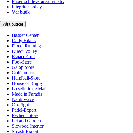
Priser och leveransalternativ
Integritetspolicy
Vår butik
Våra butiker
Basket-Center
Daily Bikers
Direct Running
Direct-Volley
Espace Golf
Foot-Store
Galop Store
Golf and co
Handball-Store
House of Rugby
La sellerie de Maé
Made in Paradis
Nauti-wave
On-Fight
Padel-Expert
Pecheur-Store
Pet and Garden
Slowood Interior
Smash-Expert