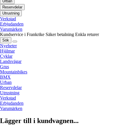
Urban
Reservdelar
Utrustning
Verkstad
Erbjudanden
Varumärken
Kundservice i Frankrike
Säker betalning
Enkla returer
Sök
Nyeheter
Hjälmar
Cyklar
Landsvägar
Grus
Mountainbikes
BMX
Urban
Reservdelar
Utrustning
Verkstad
Erbjudanden
Varumärken
Lägger till i kundvagnen...