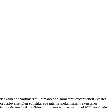
det välkända varumärket Shimano och garanterar exceptionell kvalitet
örupplevelse. Den sofistikerade interna mekanismen säkerställer
itativa design är detta Shimano interna nav utrustat med hållbara tätade