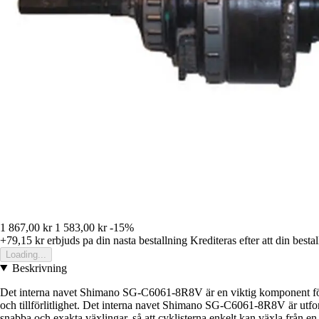
1 867,00 kr
1 583,00 kr
-15%
+79,15 kr
erbjuds pa din nasta bestallning
Krediteras efter att din besta
Loading...
Beskrivning
Det interna navet Shimano SG-C6061-8R8V är en viktig komponent för pa
och tillförlitlighet. Det interna navet Shimano SG-C6061-8R8V är utfo
snabba och exakta växlingar, så att cyklisterna enkelt kan växla från en