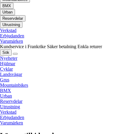
BMX
Urban
Reservdelar
Utrustning
Verkstad
Erbjudanden
Varumärken
Kundservice i Frankrike
Säker betalning
Enkla returer
Sök
Nyeheter
Hjälmar
Cyklar
Landsvägar
Grus
Mountainbikes
BMX
Urban
Reservdelar
Utrustning
Verkstad
Erbjudanden
Varumärken