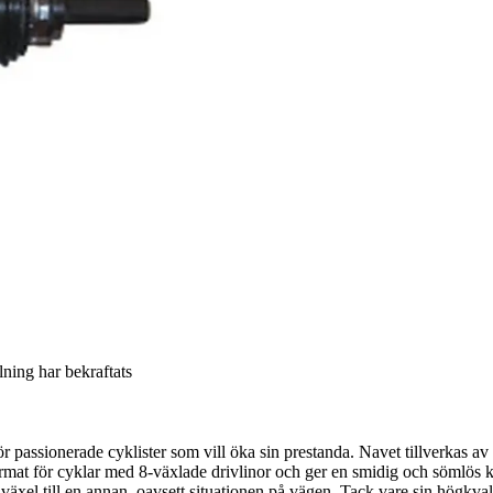
llning har bekraftats
ssionerade cyklister som vill öka sin prestanda. Navet tillverkas av 
rmat för cyklar med 8-växlade drivlinor och ger en smidig och sömlös k
 växel till en annan, oavsett situationen på vägen. Tack vare sin högkval