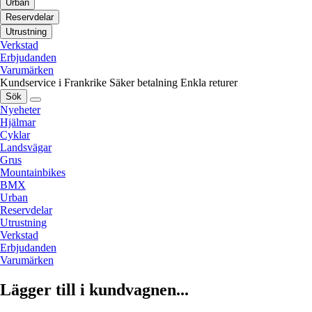
Urban
Reservdelar
Utrustning
Verkstad
Erbjudanden
Varumärken
Kundservice i Frankrike
Säker betalning
Enkla returer
Sök
Nyeheter
Hjälmar
Cyklar
Landsvägar
Grus
Mountainbikes
BMX
Urban
Reservdelar
Utrustning
Verkstad
Erbjudanden
Varumärken
Lägger till i kundvagnen...