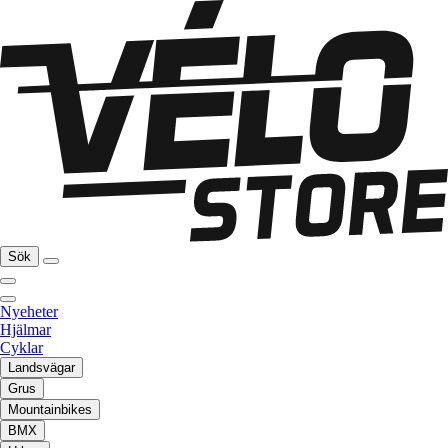
Sök
Nyeheter
Hjälmar
Cyklar
Landsvägar
Grus
Mountainbikes
BMX