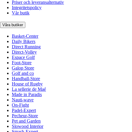
Priser och leveransalternativ
Integritetspolicy
Vår butik
Våra butiker
Basket-Center
Daily Bikers
Direct Running
Direct-Volley
Espace Golf
Foot-Store
Galop Store
Golf and co
Handball-Store
House of Rugby
La sellerie de Maé
Made in Paradis
Nauti-wave
On-Fight
Padel-Expert
Pecheur-Store
Pet and Garden
Slowood Interior
Smash-Expert