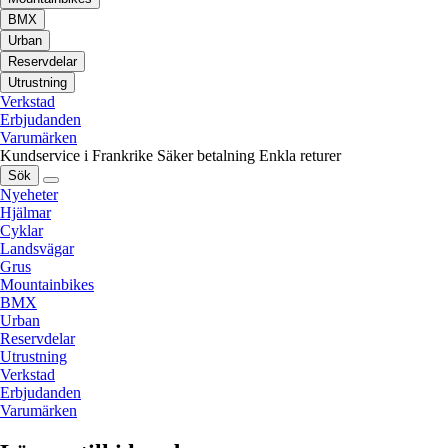
BMX
Urban
Reservdelar
Utrustning
Verkstad
Erbjudanden
Varumärken
Kundservice i Frankrike
Säker betalning
Enkla returer
Sök
Nyeheter
Hjälmar
Cyklar
Landsvägar
Grus
Mountainbikes
BMX
Urban
Reservdelar
Utrustning
Verkstad
Erbjudanden
Varumärken