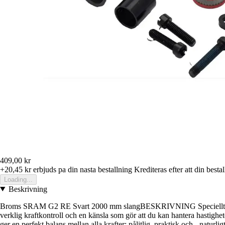
409,00 kr
+20,45 kr
erbjuds pa din nasta bestallning
Krediteras efter att din besta
Loading...
Beskrivning
Broms SRAM G2 RE Svart 2000 mm slangBESKRIVNING Speciellt utfo
verklig kraftkontroll och en känsla som gör att du kan hantera hastighet
ger en perfekt balans mellan alla krafter: pålitlig, praktisk och - natu