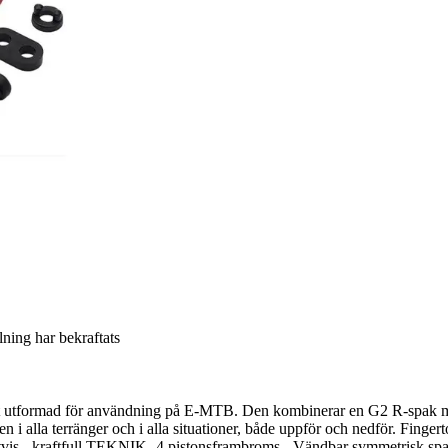
llning har bekraftats
rmad för användning på E-MTB. Den kombinerar en G2 R-spak med 
en i alla terränger och i alla situationer, både uppför och nedför. Fing
rligtvis - kraftfull.TEKNIK- 4 pistonsframbroms - Vändbar symmetrisk spak