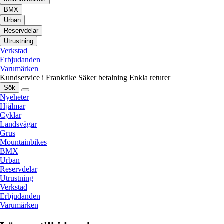
BMX
Urban
Reservdelar
Utrustning
Verkstad
Erbjudanden
Varumärken
Kundservice i Frankrike
Säker betalning
Enkla returer
Sök
Nyeheter
Hjälmar
Cyklar
Landsvägar
Grus
Mountainbikes
BMX
Urban
Reservdelar
Utrustning
Verkstad
Erbjudanden
Varumärken