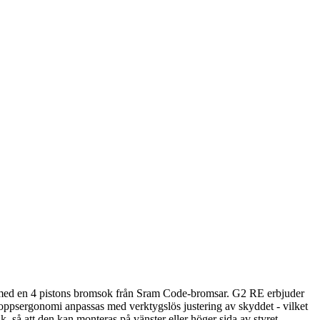
en 4 pistons bromsok från Sram Code-bromsar. G2 RE erbjuder
ertoppsergonomi anpassas med verktygslös justering av skyddet - vilket
, så att den kan monteras på vänster eller höger sida av styret