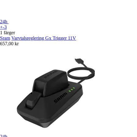
24h
+-3
1 färger
Sram
Varvtalsreglering Gx Trigger 11V
657,00 kr
24h