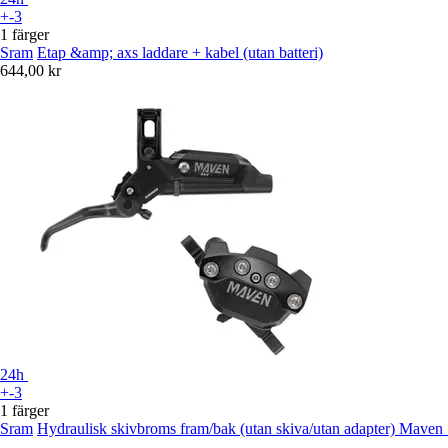
+-3
1 färger
Sram
Etap &amp; axs laddare + kabel (utan batteri)
644,00 kr
24h
+-3
1 färger
Sram
Hydraulisk skivbroms fram/bak (utan skiva/utan adapter) Maven