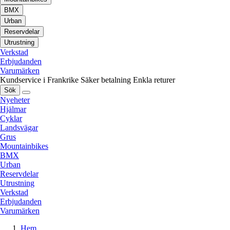
BMX
Urban
Reservdelar
Utrustning
Verkstad
Erbjudanden
Varumärken
Kundservice i Frankrike
Säker betalning
Enkla returer
Sök
Nyeheter
Hjälmar
Cyklar
Landsvägar
Grus
Mountainbikes
BMX
Urban
Reservdelar
Utrustning
Verkstad
Erbjudanden
Varumärken
Hem