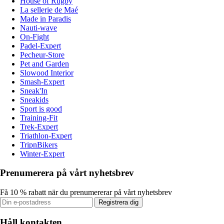
House of Rugby
La sellerie de Maé
Made in Paradis
Nauti-wave
On-Fight
Padel-Expert
Pecheur-Store
Pet and Garden
Slowood Interior
Smash-Expert
Sneak'In
Sneakids
Sport is good
Training-Fit
Trek-Expert
Triathlon-Expert
TripnBikers
Winter-Expert
Prenumerera på vårt nyhetsbrev
Få 10 % rabatt när du prenumererar på vårt nyhetsbrev
Registrera dig
Håll kontakten