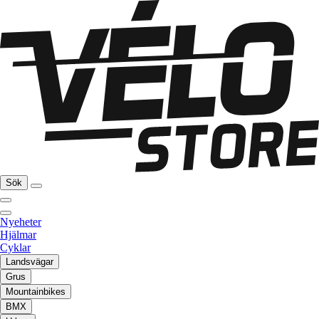
Sök
Nyeheter
Hjälmar
Cyklar
Landsvägar
Grus
Mountainbikes
BMX