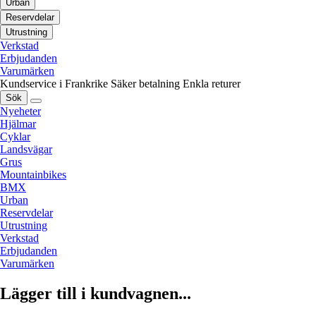
Urban
Reservdelar
Utrustning
Verkstad
Erbjudanden
Varumärken
Kundservice i Frankrike
Säker betalning
Enkla returer
Sök
Nyeheter
Hjälmar
Cyklar
Landsvägar
Grus
Mountainbikes
BMX
Urban
Reservdelar
Utrustning
Verkstad
Erbjudanden
Varumärken
Lägger till i kundvagnen...