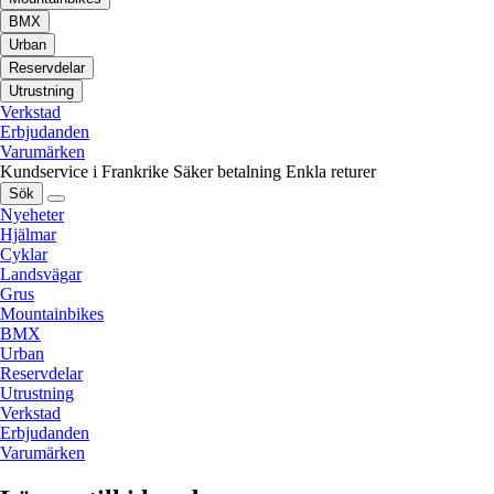
BMX
Urban
Reservdelar
Utrustning
Verkstad
Erbjudanden
Varumärken
Kundservice i Frankrike
Säker betalning
Enkla returer
Sök
Nyeheter
Hjälmar
Cyklar
Landsvägar
Grus
Mountainbikes
BMX
Urban
Reservdelar
Utrustning
Verkstad
Erbjudanden
Varumärken