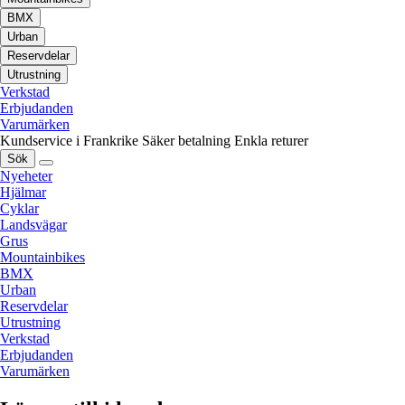
BMX
Urban
Reservdelar
Utrustning
Verkstad
Erbjudanden
Varumärken
Kundservice i Frankrike
Säker betalning
Enkla returer
Sök
Nyeheter
Hjälmar
Cyklar
Landsvägar
Grus
Mountainbikes
BMX
Urban
Reservdelar
Utrustning
Verkstad
Erbjudanden
Varumärken