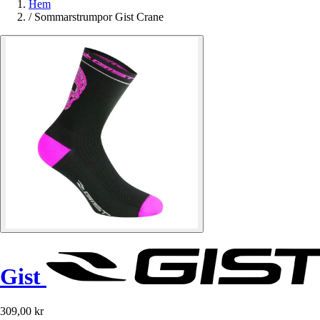
Hem
/
Sommarstrumpor Gist Crane
Gist
309,00 kr