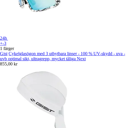
24h
+-3
1 färger
Gist
Cykelglasögon med 3 utbytbara linser - 100 % UV-skydd - uva -
uvb optimal sikt, ultragrepp, mycket tåliga Next
855,00 kr