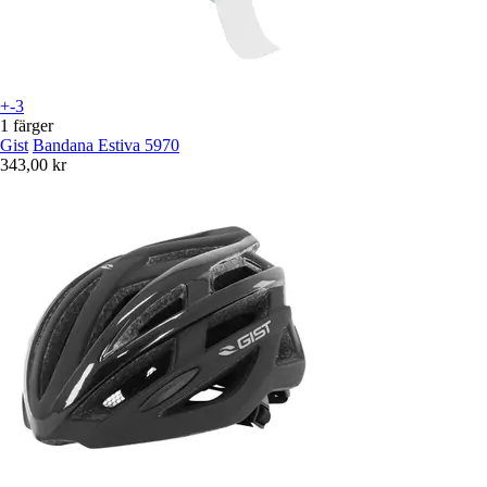
+-3
1 färger
Gist
Bandana Estiva 5970
343,00 kr