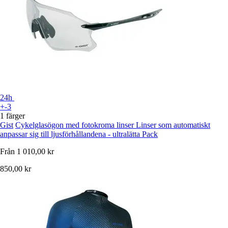
24h
+-3
1 färger
Gist
Cykelglasögon med fotokroma linser Linser som automatiskt
anpassar sig till ljusförhållandena - ultralätta Pack
Från
1 010,00 kr
850,00 kr