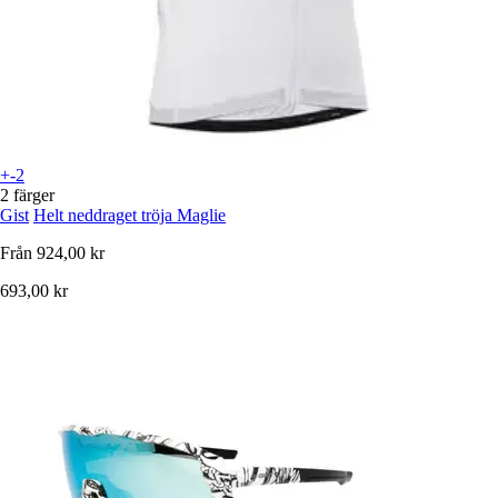
+-2
2 färger
Gist
Helt neddraget tröja Maglie
Från
924,00 kr
693,00 kr