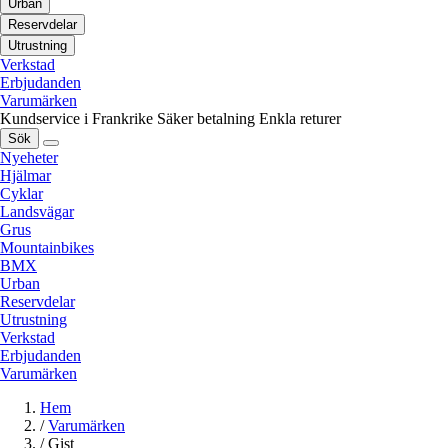
Urban
Reservdelar
Utrustning
Verkstad
Erbjudanden
Varumärken
Kundservice i Frankrike
Säker betalning
Enkla returer
Sök
Nyeheter
Hjälmar
Cyklar
Landsvägar
Grus
Mountainbikes
BMX
Urban
Reservdelar
Utrustning
Verkstad
Erbjudanden
Varumärken
Hem
/
Varumärken
/
Gist