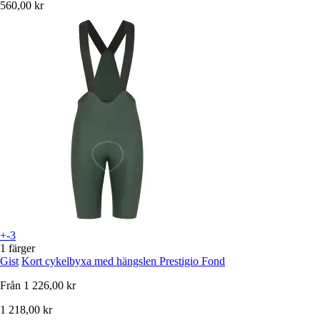
560,00 kr
+-3
1 färger
Gist
Kort cykelbyxa med hängslen Prestigio Fond
Från
1 226,00 kr
1 218,00 kr