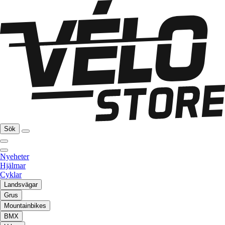
Sök
Nyeheter
Hjälmar
Cyklar
Landsvägar
Grus
Mountainbikes
BMX