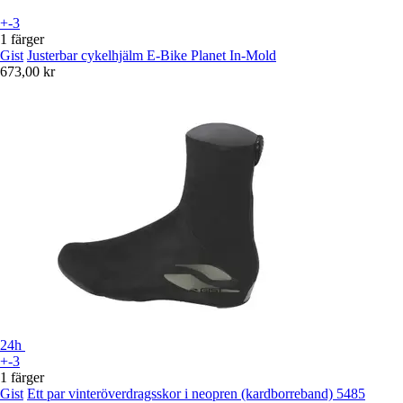
+-3
1 färger
Gist
Justerbar cykelhjälm E-Bike Planet In-Mold
673,00 kr
24h
+-3
1 färger
Gist
Ett par vinteröverdragsskor i neopren (kardborreband) 5485