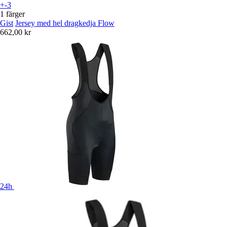
+-3
1 färger
Gist
Jersey med hel dragkedja Flow
662,00 kr
24h