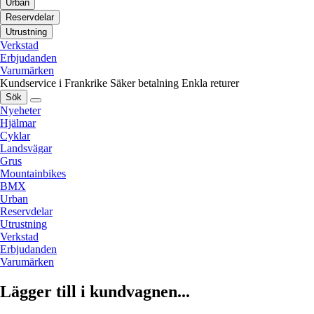
Urban
Reservdelar
Utrustning
Verkstad
Erbjudanden
Varumärken
Kundservice i Frankrike
Säker betalning
Enkla returer
Sök
Nyeheter
Hjälmar
Cyklar
Landsvägar
Grus
Mountainbikes
BMX
Urban
Reservdelar
Utrustning
Verkstad
Erbjudanden
Varumärken
Lägger till i kundvagnen...