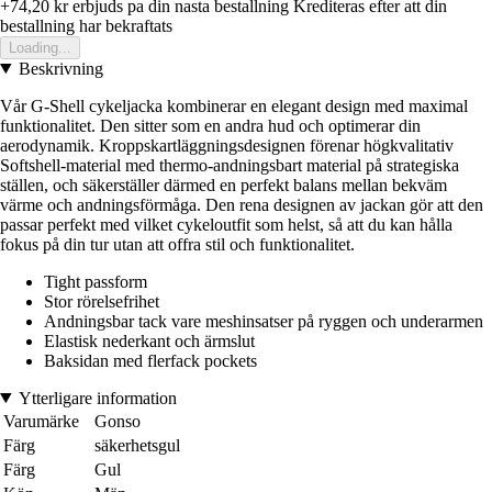
+74,20 kr
erbjuds pa din nasta bestallning
Krediteras efter att din
bestallning har bekraftats
Loading...
Beskrivning
Vår G-Shell cykeljacka kombinerar en elegant design med maximal
funktionalitet. Den sitter som en andra hud och optimerar din
aerodynamik. Kroppskartläggningsdesignen förenar högkvalitativ
Softshell-material med thermo-andningsbart material på strategiska
ställen, och säkerställer därmed en perfekt balans mellan bekväm
värme och andningsförmåga. Den rena designen av jackan gör att den
passar perfekt med vilket cykeloutfit som helst, så att du kan hålla
fokus på din tur utan att offra stil och funktionalitet.
Tight passform
Stor rörelsefrihet
Andningsbar tack vare meshinsatser på ryggen och underarmen
Elastisk nederkant och ärmslut
Baksidan med flerfack pockets
Ytterligare information
Varumärke
Gonso
Färg
säkerhetsgul
Färg
Gul