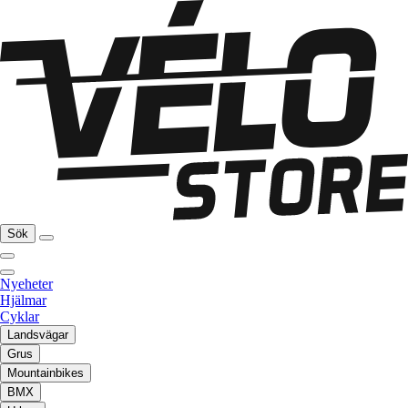
Sök
Nyeheter
Hjälmar
Cyklar
Landsvägar
Grus
Mountainbikes
BMX