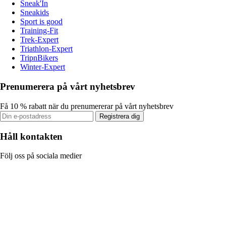
Sneak'In
Sneakids
Sport is good
Training-Fit
Trek-Expert
Triathlon-Expert
TripnBikers
Winter-Expert
Prenumerera på vårt nyhetsbrev
Få 10 % rabatt när du prenumererar på vårt nyhetsbrev
Registrera dig
Håll kontakten
Följ oss på sociala medier