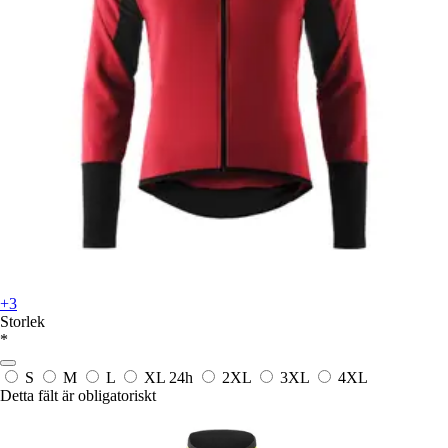
+3
Storlek
*
S
M
L
XL
24h
2XL
3XL
4XL
Detta fält är obligatoriskt