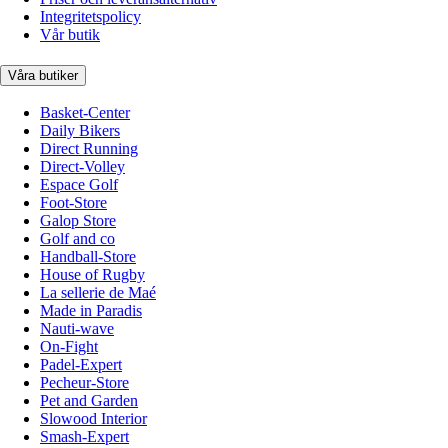
Integritetspolicy
Vår butik
Våra butiker
Basket-Center
Daily Bikers
Direct Running
Direct-Volley
Espace Golf
Foot-Store
Galop Store
Golf and co
Handball-Store
House of Rugby
La sellerie de Maé
Made in Paradis
Nauti-wave
On-Fight
Padel-Expert
Pecheur-Store
Pet and Garden
Slowood Interior
Smash-Expert