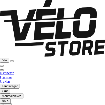
Sök
Nyeheter
Hjälmar
Cyklar
Landsvägar
Grus
Mountainbikes
BMX