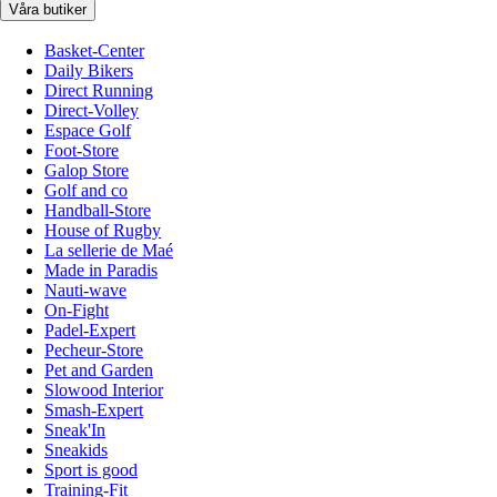
Våra butiker
Basket-Center
Daily Bikers
Direct Running
Direct-Volley
Espace Golf
Foot-Store
Galop Store
Golf and co
Handball-Store
House of Rugby
La sellerie de Maé
Made in Paradis
Nauti-wave
On-Fight
Padel-Expert
Pecheur-Store
Pet and Garden
Slowood Interior
Smash-Expert
Sneak'In
Sneakids
Sport is good
Training-Fit