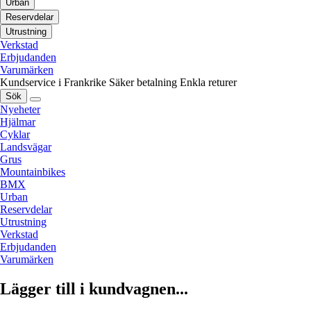
Urban
Reservdelar
Utrustning
Verkstad
Erbjudanden
Varumärken
Kundservice i Frankrike
Säker betalning
Enkla returer
Sök
Nyeheter
Hjälmar
Cyklar
Landsvägar
Grus
Mountainbikes
BMX
Urban
Reservdelar
Utrustning
Verkstad
Erbjudanden
Varumärken
Lägger till i kundvagnen...