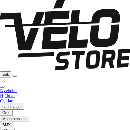
Sök
Nyeheter
Hjälmar
Cyklar
Landsvägar
Grus
Mountainbikes
BMX