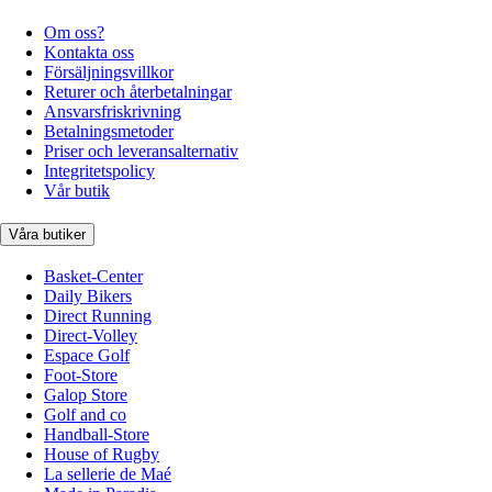
Om oss?
Kontakta oss
Försäljningsvillkor
Returer och återbetalningar
Ansvarsfriskrivning
Betalningsmetoder
Priser och leveransalternativ
Integritetspolicy
Vår butik
Våra butiker
Basket-Center
Daily Bikers
Direct Running
Direct-Volley
Espace Golf
Foot-Store
Galop Store
Golf and co
Handball-Store
House of Rugby
La sellerie de Maé