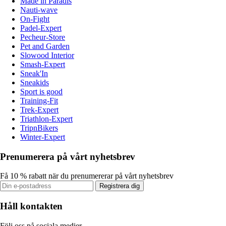
Made in Paradis
Nauti-wave
On-Fight
Padel-Expert
Pecheur-Store
Pet and Garden
Slowood Interior
Smash-Expert
Sneak'In
Sneakids
Sport is good
Training-Fit
Trek-Expert
Triathlon-Expert
TripnBikers
Winter-Expert
Prenumerera på vårt nyhetsbrev
Få 10 % rabatt när du prenumererar på vårt nyhetsbrev
Registrera dig
Håll kontakten
Följ oss på sociala medier