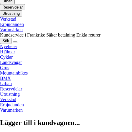
Urban
Reservdelar
Utrustning
Verkstad
Erbjudanden
Varumärken
Kundservice i Frankrike
Säker betalning
Enkla returer
Sök
Nyeheter
Hjälmar
Cyklar
Landsvägar
Grus
Mountainbikes
BMX
Urban
Reservdelar
Utrustning
Verkstad
Erbjudanden
Varumärken
Lägger till i kundvagnen...