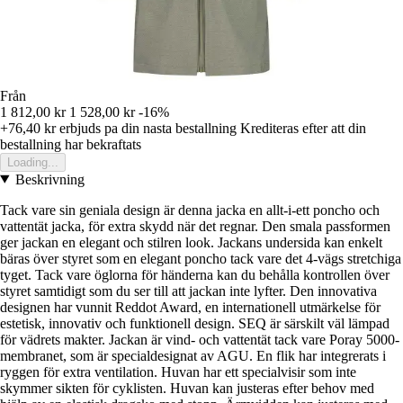
Från
1 812,00 kr
1 528,00 kr
-16%
+76,40 kr
erbjuds pa din nasta bestallning
Krediteras efter att din
bestallning har bekraftats
Loading...
Beskrivning
Tack vare sin geniala design är denna jacka en allt-i-ett poncho och
vattentät jacka, för extra skydd när det regnar. Den smala passformen
ger jackan en elegant och stilren look. Jackans undersida kan enkelt
bäras över styret som en elegant poncho tack vare det 4-vägs stretchiga
tyget. Tack vare öglorna för händerna kan du behålla kontrollen över
styret samtidigt som du ser till att jackan inte lyfter. Den innovativa
designen har vunnit Reddot Award, en internationell utmärkelse för
estetisk, innovativ och funktionell design. SEQ är särskilt väl lämpad
för vädrets makter. Jackan är vind- och vattentät tack vare Poray 5000-
membranet, som är specialdesignat av AGU. En flik har integrerats i
ryggen för extra ventilation. Huvan har ett specialvisir som inte
skymmer sikten för cyklisten. Huvan kan justeras efter behov med