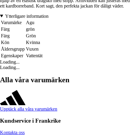
hjälp av en elastisk dragsko med stopp. Ärmvidden kan justeras med
ett kardborreband. Kort sagt, den perfekta jackan för dåligt väder.
Ytterligare information
Varumärke
Agu
Färg
grön
Färg
Grön
Kön
Kvinna
Åldersgrupp
Vuxen
Egenskaper
Vattentät
Loading...
Loading...
Alla våra varumärken
Upptäck alla våra varumärken
Kundservice i Frankrike
Kontakta oss