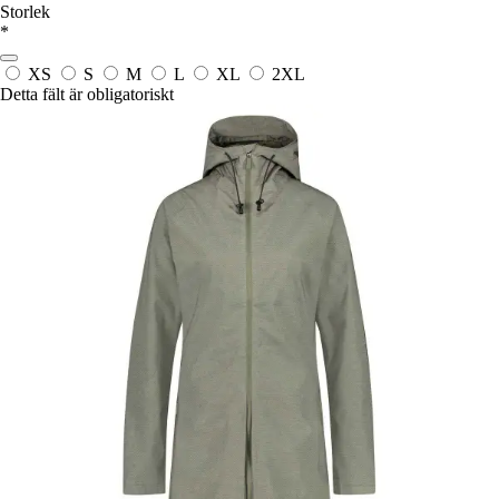
Storlek
*
XS
S
M
L
XL
2XL
Detta fält är obligatoriskt