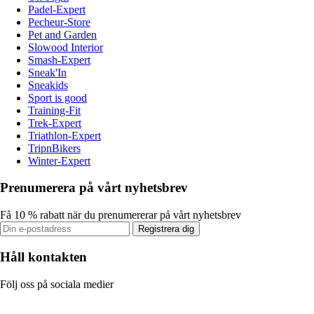
Padel-Expert
Pecheur-Store
Pet and Garden
Slowood Interior
Smash-Expert
Sneak'In
Sneakids
Sport is good
Training-Fit
Trek-Expert
Triathlon-Expert
TripnBikers
Winter-Expert
Prenumerera på vårt nyhetsbrev
Få 10 % rabatt när du prenumererar på vårt nyhetsbrev
Registrera dig
Håll kontakten
Följ oss på sociala medier