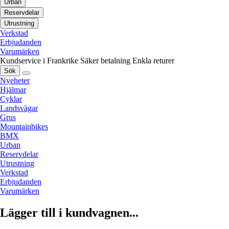
Urban
Reservdelar
Utrustning
Verkstad
Erbjudanden
Varumärken
Kundservice i Frankrike
Säker betalning
Enkla returer
Sök
Nyeheter
Hjälmar
Cyklar
Landsvägar
Grus
Mountainbikes
BMX
Urban
Reservdelar
Utrustning
Verkstad
Erbjudanden
Varumärken
Lägger till i kundvagnen...