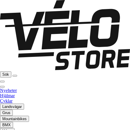
Sök
Nyeheter
Hjälmar
Cyklar
Landsvägar
Grus
Mountainbikes
BMX