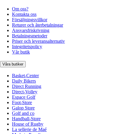
Om oss?
Kontakta oss
Försäljningsvillkor
Returer och återbetalningar
Ansvarsfriskrivning
Betalningsmetoder
Priser och leveransalternativ
Integritetspolicy
Vår butik
Våra butiker
Basket-Center
Daily Bikers
Direct Running
Direct-Volley
Espace Golf
Foot-Store
Galop Store
Golf and co
Handball-Store
House of Rugby
La sellerie de Maé