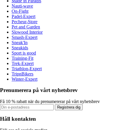
Made in Paradis
Nauti-wave
On-Fight
Padel-Expert
Pecheur-Store
Pet and Garden
Slowood Interior
Smash-Expert
Sneak'In
Sneakids
Sport is good
Training-Fit
Trek-Expert
Triathlon-Expert
TripnBikers
Winter-Expert
Prenumerera på vårt nyhetsbrev
Få 10 % rabatt när du prenumererar på vårt nyhetsbrev
Registrera dig
Håll kontakten