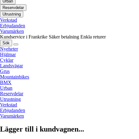
Urban
Reservdelar
Utrustning
Verkstad
Erbjudanden
Varumärken
Kundservice i Frankrike
Säker betalning
Enkla returer
Sök
Nyeheter
Hjälmar
Cyklar
Landsvägar
Grus
Mountainbikes
BMX
Urban
Reservdelar
Utrustning
Verkstad
Erbjudanden
Varumärken
Lägger till i kundvagnen...