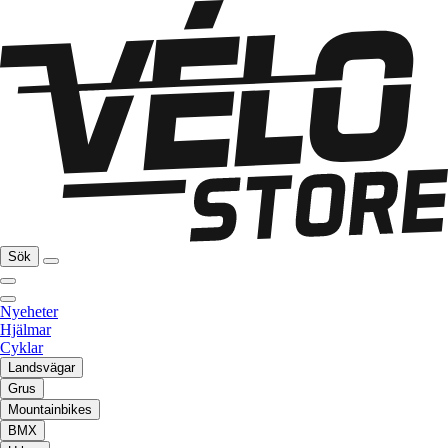
Sök
Nyeheter
Hjälmar
Cyklar
Landsvägar
Grus
Mountainbikes
BMX