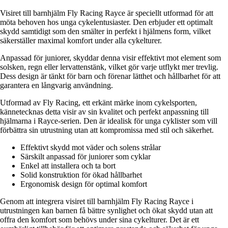
Visiret till barnhjälm Fly Racing Rayce är speciellt utformad för att
möta behoven hos unga cykelentusiaster. Den erbjuder ett optimalt
skydd samtidigt som den smälter in perfekt i hjälmens form, vilket
säkerställer maximal komfort under alla cykelturer.
Anpassad för juniorer, skyddar denna visir effektivt mot element som
solsken, regn eller lervattenstänk, vilket gör varje utflykt mer trevlig.
Dess design är tänkt för barn och förenar lätthet och hållbarhet för att
garantera en långvarig användning.
Utformad av Fly Racing, ett erkänt märke inom cykelsporten,
kännetecknas detta visir av sin kvalitet och perfekt anpassning till
hjälmarna i Rayce-serien. Den är idealisk för unga cyklister som vill
förbättra sin utrustning utan att kompromissa med stil och säkerhet.
Effektivt skydd mot väder och solens strålar
Särskilt anpassad för juniorer som cyklar
Enkel att installera och ta bort
Solid konstruktion för ökad hållbarhet
Ergonomisk design för optimal komfort
Genom att integrera visiret till barnhjälm Fly Racing Rayce i
utrustningen kan barnen få bättre synlighet och ökat skydd utan att
offra den komfort som behövs under sina cykelturer. Det är ett