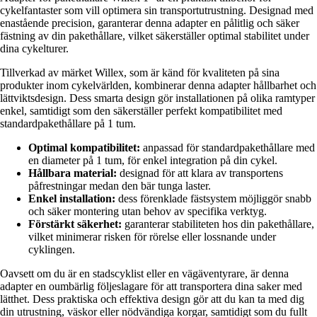
cykelfantaster som vill optimera sin transportutrustning. Designad med
enastående precision, garanterar denna adapter en pålitlig och säker
fästning av din pakethållare, vilket säkerställer optimal stabilitet under
dina cykelturer.
Tillverkad av märket Willex, som är känd för kvaliteten på sina
produkter inom cykelvärlden, kombinerar denna adapter hållbarhet och
lättviktsdesign. Dess smarta design gör installationen på olika ramtyper
enkel, samtidigt som den säkerställer perfekt kompatibilitet med
standardpakethållare på 1 tum.
Optimal kompatibilitet:
anpassad för standardpakethållare med
en diameter på 1 tum, för enkel integration på din cykel.
Hållbara material:
designad för att klara av transportens
påfrestningar medan den bär tunga laster.
Enkel installation:
dess förenklade fästsystem möjliggör snabb
och säker montering utan behov av specifika verktyg.
Förstärkt säkerhet:
garanterar stabiliteten hos din pakethållare,
vilket minimerar risken för rörelse eller lossnande under
cyklingen.
Oavsett om du är en stadscyklist eller en vägäventyrare, är denna
adapter en oumbärlig följeslagare för att transportera dina saker med
lätthet. Dess praktiska och effektiva design gör att du kan ta med dig
din utrustning, väskor eller nödvändiga korgar, samtidigt som du fullt