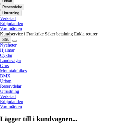
Urban
Reservdelar
Utrustning
Verkstad
Erbjudanden
Varumärken
Kundservice i Frankrike
Säker betalning
Enkla returer
Sök
Nyeheter
Hjälmar
Cyklar
Landsvägar
Grus
Mountainbikes
BMX
Urban
Reservdelar
Utrustning
Verkstad
Erbjudanden
Varumärken
Lägger till i kundvagnen...