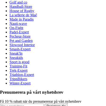
Golf and co
Handball-Store
House of Rugby
La sellerie de Maé
Made in Paradis
Nauti-wave
On-Fight
Padel-Expert
Pecheur-Store
Pet and Garden
Slowood Interior
Smash-Expert
Sneak'In
Sneakids
Sport is good
Training-Fit
Trek-Expert
Triathlon-Expert
TripnBikers
Winter-Expert
Prenumerera på vårt nyhetsbrev
Få 10 % rabatt när du prenumererar på vårt nyhetsbrev