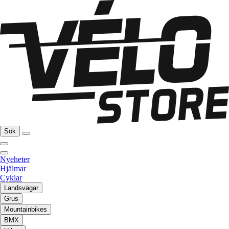
Sök
Nyeheter
Hjälmar
Cyklar
Landsvägar
Grus
Mountainbikes
BMX