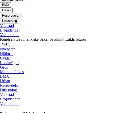
BMX
Urban
Reservdelar
Utrustning
Verkstad
Erbjudanden
Varumärken
Kundservice i Frankrike
Säker betalning
Enkla returer
Sök
Nyeheter
Hjälmar
Cyklar
Landsvägar
Grus
Mountainbikes
BMX
Urban
Reservdelar
Utrustning
Verkstad
Erbjudanden
Varumärken