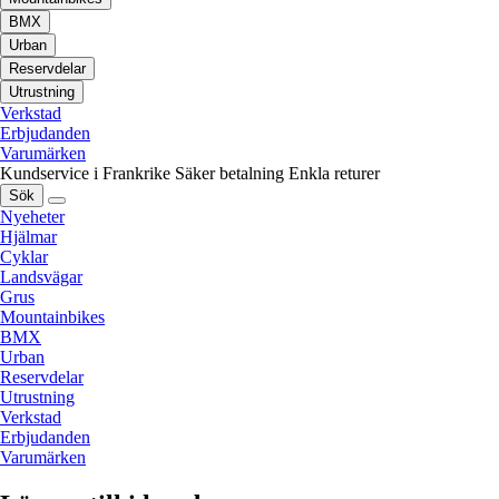
BMX
Urban
Reservdelar
Utrustning
Verkstad
Erbjudanden
Varumärken
Kundservice i Frankrike
Säker betalning
Enkla returer
Sök
Nyeheter
Hjälmar
Cyklar
Landsvägar
Grus
Mountainbikes
BMX
Urban
Reservdelar
Utrustning
Verkstad
Erbjudanden
Varumärken