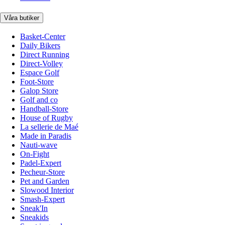
Våra butiker
Basket-Center
Daily Bikers
Direct Running
Direct-Volley
Espace Golf
Foot-Store
Galop Store
Golf and co
Handball-Store
House of Rugby
La sellerie de Maé
Made in Paradis
Nauti-wave
On-Fight
Padel-Expert
Pecheur-Store
Pet and Garden
Slowood Interior
Smash-Expert
Sneak'In
Sneakids