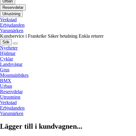
Urban
Reservdelar
Utrustning
Verkstad
Erbjudanden
Varumärken
Kundservice i Frankrike
Säker betalning
Enkla returer
Sök
Nyeheter
Hjälmar
Cyklar
Landsvägar
Grus
Mountainbikes
BMX
Urban
Reservdelar
Utrustning
Verkstad
Erbjudanden
Varumärken
Lägger till i kundvagnen...