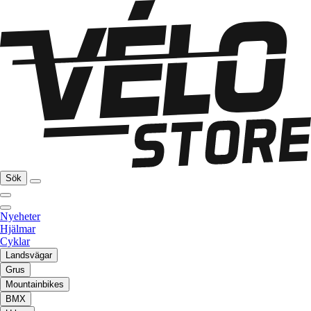
Sök
Nyeheter
Hjälmar
Cyklar
Landsvägar
Grus
Mountainbikes
BMX