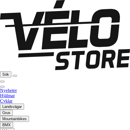
Sök
Nyeheter
Hjälmar
Cyklar
Landsvägar
Grus
Mountainbikes
BMX