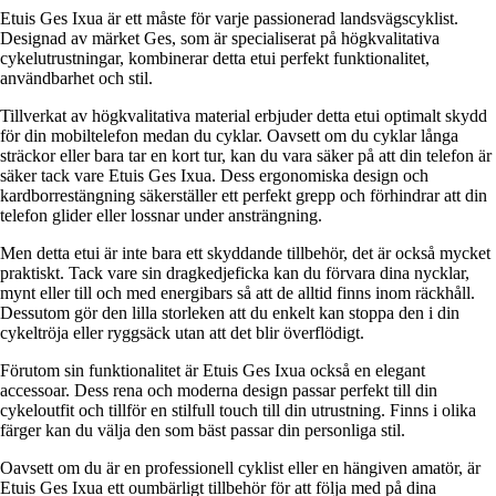
Etuis Ges Ixua är ett måste för varje passionerad landsvägscyklist.
Designad av märket Ges, som är specialiserat på högkvalitativa
cykelutrustningar, kombinerar detta etui perfekt funktionalitet,
användbarhet och stil.
Tillverkat av högkvalitativa material erbjuder detta etui optimalt skydd
för din mobiltelefon medan du cyklar. Oavsett om du cyklar långa
sträckor eller bara tar en kort tur, kan du vara säker på att din telefon är
säker tack vare Etuis Ges Ixua. Dess ergonomiska design och
kardborrestängning säkerställer ett perfekt grepp och förhindrar att din
telefon glider eller lossnar under ansträngning.
Men detta etui är inte bara ett skyddande tillbehör, det är också mycket
praktiskt. Tack vare sin dragkedjeficka kan du förvara dina nycklar,
mynt eller till och med energibars så att de alltid finns inom räckhåll.
Dessutom gör den lilla storleken att du enkelt kan stoppa den i din
cykeltröja eller ryggsäck utan att det blir överflödigt.
Förutom sin funktionalitet är Etuis Ges Ixua också en elegant
accessoar. Dess rena och moderna design passar perfekt till din
cykeloutfit och tillför en stilfull touch till din utrustning. Finns i olika
färger kan du välja den som bäst passar din personliga stil.
Oavsett om du är en professionell cyklist eller en hängiven amatör, är
Etuis Ges Ixua ett oumbärligt tillbehör för att följa med på dina