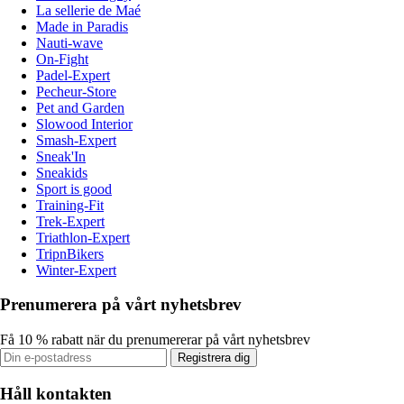
La sellerie de Maé
Made in Paradis
Nauti-wave
On-Fight
Padel-Expert
Pecheur-Store
Pet and Garden
Slowood Interior
Smash-Expert
Sneak'In
Sneakids
Sport is good
Training-Fit
Trek-Expert
Triathlon-Expert
TripnBikers
Winter-Expert
Prenumerera på vårt nyhetsbrev
Få 10 % rabatt när du prenumererar på vårt nyhetsbrev
Registrera dig
Håll kontakten