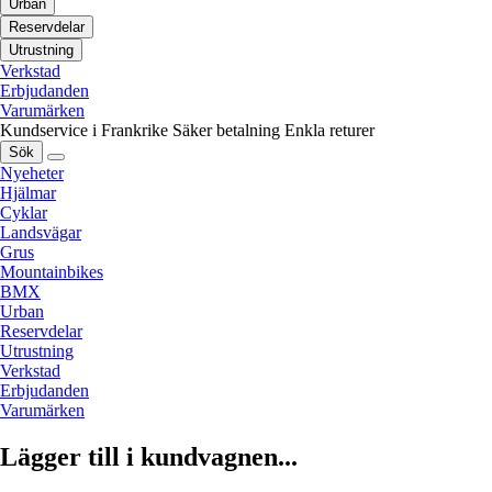
Urban
Reservdelar
Utrustning
Verkstad
Erbjudanden
Varumärken
Kundservice i Frankrike
Säker betalning
Enkla returer
Sök
Nyeheter
Hjälmar
Cyklar
Landsvägar
Grus
Mountainbikes
BMX
Urban
Reservdelar
Utrustning
Verkstad
Erbjudanden
Varumärken
Lägger till i kundvagnen...