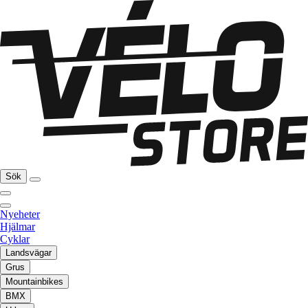
Sök
Nyeheter
Hjälmar
Cyklar
Landsvägar
Grus
Mountainbikes
BMX