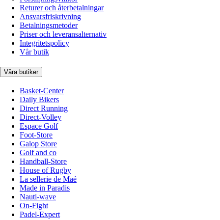
Returer och återbetalningar
Ansvarsfriskrivning
Betalningsmetoder
Priser och leveransalternativ
Integritetspolicy
Vår butik
Våra butiker
Basket-Center
Daily Bikers
Direct Running
Direct-Volley
Espace Golf
Foot-Store
Galop Store
Golf and co
Handball-Store
House of Rugby
La sellerie de Maé
Made in Paradis
Nauti-wave
On-Fight
Padel-Expert