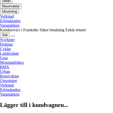
Urban
Reservdelar
Utrustning
Verkstad
Erbjudanden
Varumärken
Kundservice i Frankrike
Säker betalning
Enkla returer
Sök
Nyeheter
Hjälmar
Cyklar
Landsvägar
Grus
Mountainbikes
BMX
Urban
Reservdelar
Utrustning
Verkstad
Erbjudanden
Varumärken
Lägger till i kundvagnen...