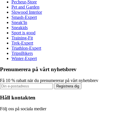
Pecheur-Store
Pet and Garden
Slowood Interior
Smash-Expert
Sneak'In
Sneakids
Sport is good
Training-Fit
Trek-Expert
Triathlon-Expert
TripnBikers
Winter-Expert
Prenumerera på vårt nyhetsbrev
Få 10 % rabatt när du prenumererar på vårt nyhetsbrev
Registrera dig
Håll kontakten
Följ oss på sociala medier