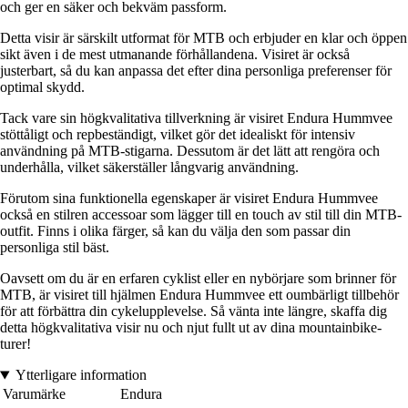
och ger en säker och bekväm passform.
Detta visir är särskilt utformat för MTB och erbjuder en klar och öppen
sikt även i de mest utmanande förhållandena. Visiret är också
justerbart, så du kan anpassa det efter dina personliga preferenser för
optimal skydd.
Tack vare sin högkvalitativa tillverkning är visiret Endura Hummvee
stöttåligt och repbeständigt, vilket gör det idealiskt för intensiv
användning på MTB-stigarna. Dessutom är det lätt att rengöra och
underhålla, vilket säkerställer långvarig användning.
Förutom sina funktionella egenskaper är visiret Endura Hummvee
också en stilren accessoar som lägger till en touch av stil till din MTB-
outfit. Finns i olika färger, så kan du välja den som passar din
personliga stil bäst.
Oavsett om du är en erfaren cyklist eller en nybörjare som brinner för
MTB, är visiret till hjälmen Endura Hummvee ett oumbärligt tillbehör
för att förbättra din cykelupplevelse. Så vänta inte längre, skaffa dig
detta högkvalitativa visir nu och njut fullt ut av dina mountainbike-
turer!
Ytterligare information
Varumärke
Endura