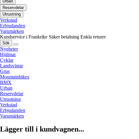
Urban
Reservdelar
Utrustning
Verkstad
Erbjudanden
Varumärken
Kundservice i Frankrike
Säker betalning
Enkla returer
Sök
Nyeheter
Hjälmar
Cyklar
Landsvägar
Grus
Mountainbikes
BMX
Urban
Reservdelar
Utrustning
Verkstad
Erbjudanden
Varumärken
Lägger till i kundvagnen...