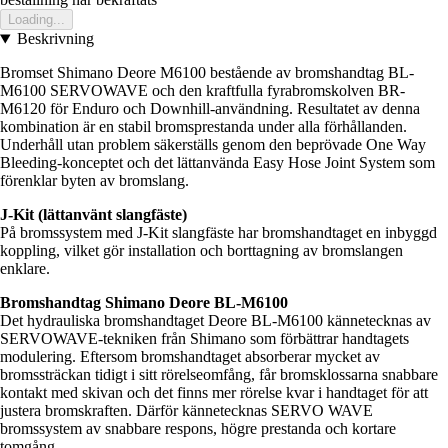
Loading...
Beskrivning
Bromset Shimano Deore M6100 bestående av bromshandtag BL-
M6100 SERVOWAVE och den kraftfulla fyrabromskolven BR-
M6120 för Enduro och Downhill-användning. Resultatet av denna
kombination är en stabil bromsprestanda under alla förhållanden.
Underhåll utan problem säkerställs genom den beprövade One Way
Bleeding-konceptet och det lättanvända Easy Hose Joint System som
förenklar byten av bromslang.
J-Kit (lättanvänt slangfäste)
På bromssystem med J-Kit slangfäste har bromshandtaget en inbyggd
koppling, vilket gör installation och borttagning av bromslangen
enklare.
Bromshandtag Shimano Deore BL-M6100
Det hydrauliska bromshandtaget Deore BL-M6100 kännetecknas av
SERVOWAVE-tekniken från Shimano som förbättrar handtagets
modulering. Eftersom bromshandtaget absorberar mycket av
bromssträckan tidigt i sitt rörelseomfång, får bromsklossarna snabbare
kontakt med skivan och det finns mer rörelse kvar i handtaget för att
justera bromskraften. Därför kännetecknas SERVO WAVE
bromssystem av snabbare respons, högre prestanda och kortare
tomgång.