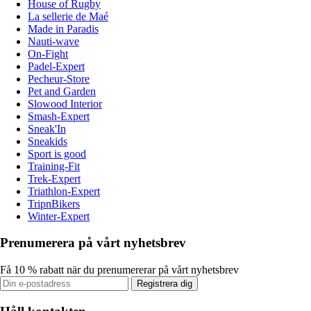
House of Rugby
La sellerie de Maé
Made in Paradis
Nauti-wave
On-Fight
Padel-Expert
Pecheur-Store
Pet and Garden
Slowood Interior
Smash-Expert
Sneak'In
Sneakids
Sport is good
Training-Fit
Trek-Expert
Triathlon-Expert
TripnBikers
Winter-Expert
Prenumerera på vårt nyhetsbrev
Få 10 % rabatt när du prenumererar på vårt nyhetsbrev
Registrera dig