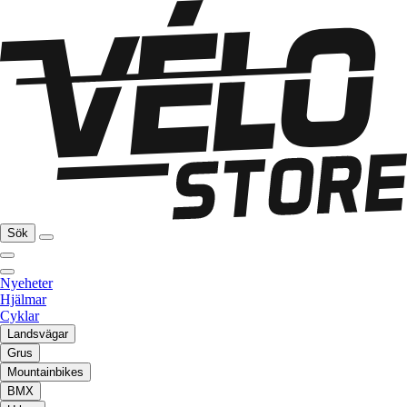
Sök
Nyeheter
Hjälmar
Cyklar
Landsvägar
Grus
Mountainbikes
BMX