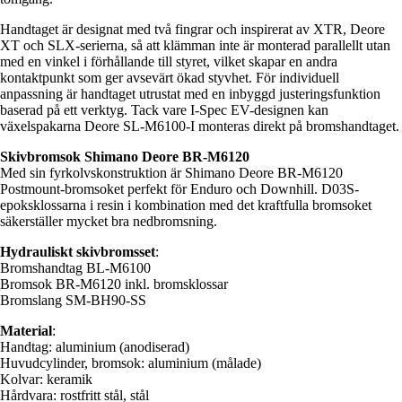
Handtaget är designat med två fingrar och inspirerat av XTR, Deore
XT och SLX-serierna, så att klämman inte är monterad parallellt utan
med en vinkel i förhållande till styret, vilket skapar en andra
kontaktpunkt som ger avsevärt ökad styvhet. För individuell
anpassning är handtaget utrustat med en inbyggd justeringsfunktion
baserad på ett verktyg. Tack vare I-Spec EV-designen kan
växelspakarna Deore SL-M6100-I monteras direkt på bromshandtaget.
Skivbromsok Shimano Deore BR-M6120
Med sin fyrkolvskonstruktion är Shimano Deore BR-M6120
Postmount-bromsoket perfekt för Enduro och Downhill. D03S-
epoksklossarna i resin i kombination med det kraftfulla bromsoket
säkerställer mycket bra nedbromsning.
Hydrauliskt skivbromsset
:
Bromshandtag BL-M6100
Bromsok BR-M6120 inkl. bromsklossar
Bromslang SM-BH90-SS
Material
:
Handtag: aluminium (anodiserad)
Huvudcylinder, bromsok: aluminium (målade)
Kolvar: keramik
Hårdvara: rostfritt stål, stål