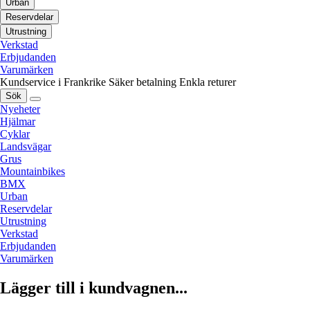
Urban
Reservdelar
Utrustning
Verkstad
Erbjudanden
Varumärken
Kundservice i Frankrike
Säker betalning
Enkla returer
Sök
Nyeheter
Hjälmar
Cyklar
Landsvägar
Grus
Mountainbikes
BMX
Urban
Reservdelar
Utrustning
Verkstad
Erbjudanden
Varumärken
Lägger till i kundvagnen...