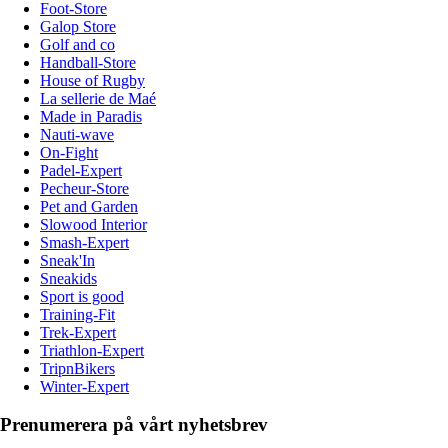
Foot-Store
Galop Store
Golf and co
Handball-Store
House of Rugby
La sellerie de Maé
Made in Paradis
Nauti-wave
On-Fight
Padel-Expert
Pecheur-Store
Pet and Garden
Slowood Interior
Smash-Expert
Sneak'In
Sneakids
Sport is good
Training-Fit
Trek-Expert
Triathlon-Expert
TripnBikers
Winter-Expert
Prenumerera på vårt nyhetsbrev