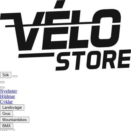
Sök
Nyeheter
Hjälmar
Cyklar
Landsvägar
Grus
Mountainbikes
BMX