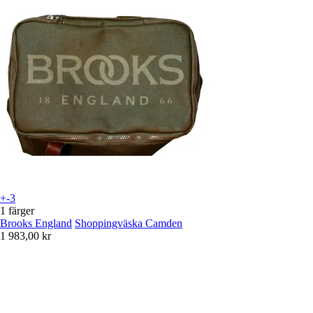
+-3
1 färger
Brooks England
Shoppingväska Camden
1 983,00 kr