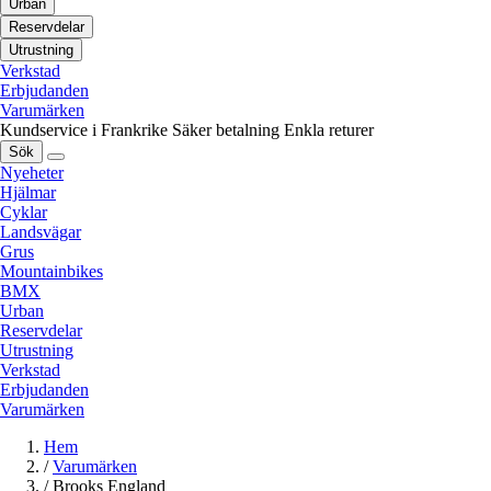
Urban
Reservdelar
Utrustning
Verkstad
Erbjudanden
Varumärken
Kundservice i Frankrike
Säker betalning
Enkla returer
Sök
Nyeheter
Hjälmar
Cyklar
Landsvägar
Grus
Mountainbikes
BMX
Urban
Reservdelar
Utrustning
Verkstad
Erbjudanden
Varumärken
Hem
/
Varumärken
/
Brooks England