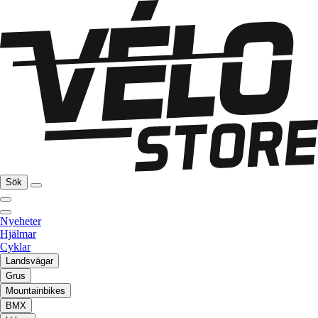
Sök
Nyeheter
Hjälmar
Cyklar
Landsvägar
Grus
Mountainbikes
BMX