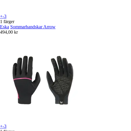
+-3
1 färger
Eska
Sommarhandskar Arrow
494,00 kr
+-3