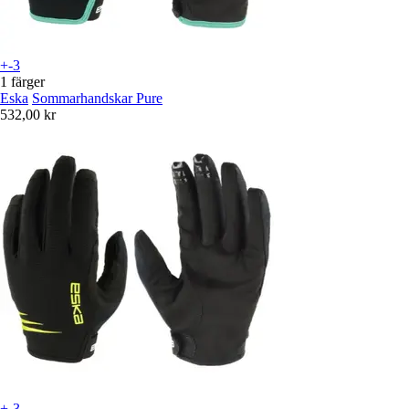
+-3
1 färger
Eska
Sommarhandskar Pure
532,00 kr
+-3