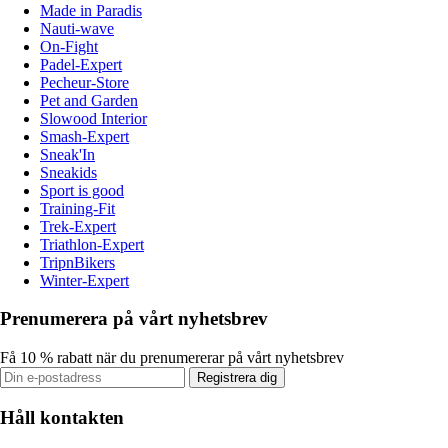
Made in Paradis
Nauti-wave
On-Fight
Padel-Expert
Pecheur-Store
Pet and Garden
Slowood Interior
Smash-Expert
Sneak'In
Sneakids
Sport is good
Training-Fit
Trek-Expert
Triathlon-Expert
TripnBikers
Winter-Expert
Prenumerera på vårt nyhetsbrev
Få 10 % rabatt när du prenumererar på vårt nyhetsbrev
Registrera dig
Håll kontakten