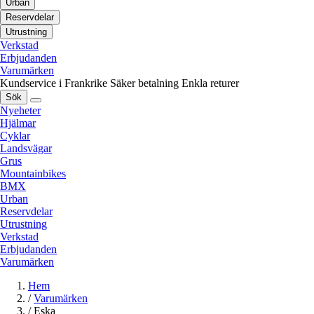
Urban
Reservdelar
Utrustning
Verkstad
Erbjudanden
Varumärken
Kundservice i Frankrike
Säker betalning
Enkla returer
Sök
Nyeheter
Hjälmar
Cyklar
Landsvägar
Grus
Mountainbikes
BMX
Urban
Reservdelar
Utrustning
Verkstad
Erbjudanden
Varumärken
Hem
/
Varumärken
/
Eska