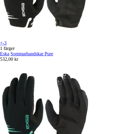
+-3
1 färger
Eska
Sommarhandskar Pure
532,00 kr