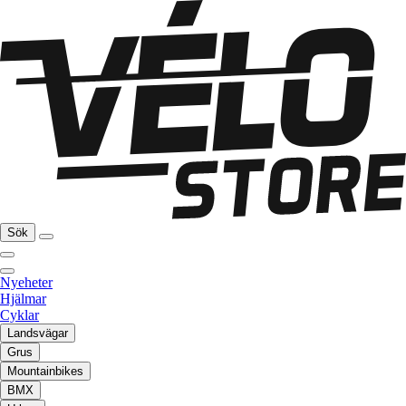
Sök
Nyeheter
Hjälmar
Cyklar
Landsvägar
Grus
Mountainbikes
BMX