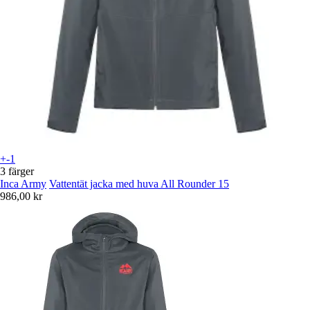
+-1
3 färger
Inca Army
Vattentät jacka med huva All Rounder 15
986,00 kr