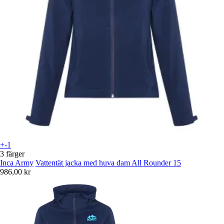
+-1
3 färger
Inca Army
Vattentät jacka med huva dam All Rounder 15
986,00 kr