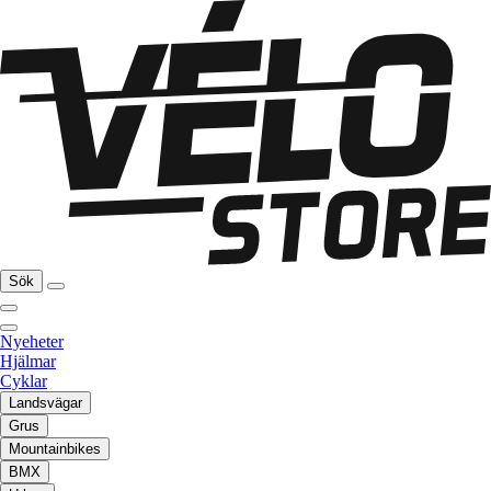
Sök
Nyeheter
Hjälmar
Cyklar
Landsvägar
Grus
Mountainbikes
BMX