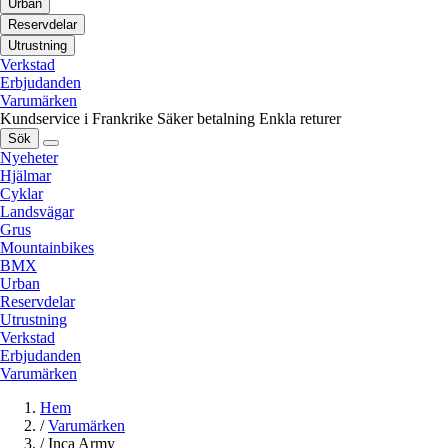
Urban
Reservdelar
Utrustning
Verkstad
Erbjudanden
Varumärken
Kundservice i Frankrike
Säker betalning
Enkla returer
Sök
Nyeheter
Hjälmar
Cyklar
Landsvägar
Grus
Mountainbikes
BMX
Urban
Reservdelar
Utrustning
Verkstad
Erbjudanden
Varumärken
Hem
/
Varumärken
/
Inca Army