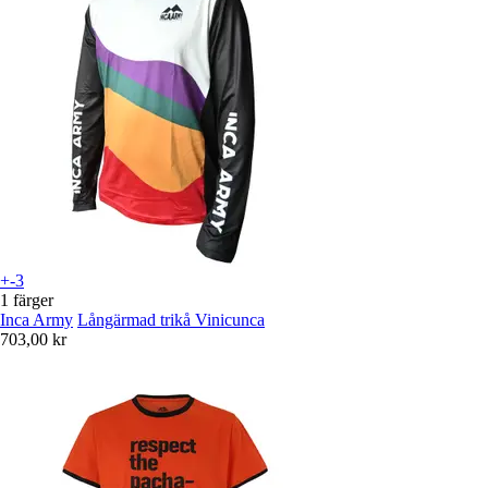
+-3
1 färger
Inca Army
Långärmad trikå Vinicunca
703,00 kr