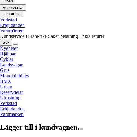
Urban
Reservdelar
Utrustning
Verkstad
Erbjudanden
Varumärken
Kundservice i Frankrike
Säker betalning
Enkla returer
Sök
Nyeheter
Hjälmar
Cyklar
Landsvägar
Grus
Mountainbikes
BMX
Urban
Reservdelar
Utrustning
Verkstad
Erbjudanden
Varumärken
Lägger till i kundvagnen...