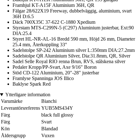
Framhjul KT-A15F Aluminium 36H, QR
Fälgar 28/622X19 Freeway, dubbelväggig, aluminium, svart
36H D:6.5
Däck 700X35C 37-622 C-1880 Xpedium
Styrstam MTS-C299N-5 (C297) Aluminium justerbar, Ext:90
DIA:25.4
Styret HL-NR-AL-16 Bredd 590 mm, Höjd 26 mm, Diameter
25.4 mm, Återkoppling 33°
Sadelstolpe SP-242 Aluminium silver L:350mm DIA:27.2mm
Sadelstolpe QR Aluminium Silver, Dia:31.8mm, QR, Silver
Sadel Selle Royal RIO renna Brun, RVS, stålskena silver
Pedaler Kropp/PP-Svart, Axe 9/16" Boron
Stöd CD-122 Aluminium, 20"-28" justerbar
Framlyse Spanninga JOS Illico
Baklyse Spark Red
Ytterligare information
Varumärke
Bianchi
Leverantörsreferens
YUB5MS434Y
Färg
black full glossy
Färg
Svart
Kön
Blandad
Åldersgrupp
Vuxen