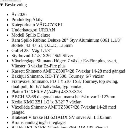
Beskrivning
År 2026
Produkttyp Aktiv
Kategorinam VÄG-CYKEL
Underkategori URBAN
Modell Spillo Deluxe
Ram Spillo Rubino Deluxe 28" Styv Aluminium 6061 1.1/8"
storlek: 43-47-51, O.L.D. 135mm
Gaffel 28" Väg 1.1/8"
Styrhuvud 1.1/8"X26T Stål Silver
Växelreglage Shimano Höger: 7 växlar Ez-Fire plus, svart,
Vänster: 3 växlar Ez-Fire plus
Kassett Shimano AMFTZ5007428 7-växlar 14-28 med gängad
Bakhjul Shimano, RD-TY500, Tourney, 6/7 växlar
Framväxel Shimano, FD-TY510-TS3, Tourney, top-swing,
dual-pull, för 6/7 bakväxlar, typ bandad
Plattor TCXE6-VZ(A4P6) 48X38X28
BBCH 52-68 diagonalt utan manschett/skruvar L:127mm
Kedja KMC Z51 1/2"x 3/32" 7 växlar
Växellåda Shimano AMFTZ5007428 7-växlar 14-28 med
gängad
Brakeset V-brake HJ-621ADX-SV silver Al. L:103mm
Bromshandtag ingår i reglaget
Bakhjul KT-A1ER Aluminium 36H, QR 135 gängad