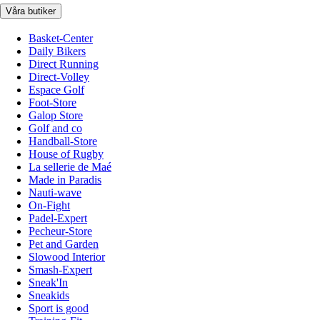
Våra butiker
Basket-Center
Daily Bikers
Direct Running
Direct-Volley
Espace Golf
Foot-Store
Galop Store
Golf and co
Handball-Store
House of Rugby
La sellerie de Maé
Made in Paradis
Nauti-wave
On-Fight
Padel-Expert
Pecheur-Store
Pet and Garden
Slowood Interior
Smash-Expert
Sneak'In
Sneakids
Sport is good