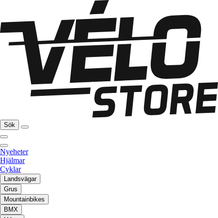
Sök
Nyeheter
Hjälmar
Cyklar
Landsvägar
Grus
Mountainbikes
BMX