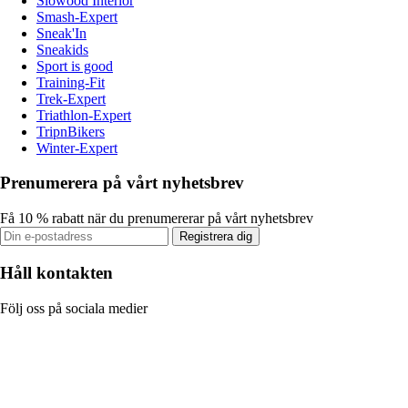
Slowood Interior
Smash-Expert
Sneak'In
Sneakids
Sport is good
Training-Fit
Trek-Expert
Triathlon-Expert
TripnBikers
Winter-Expert
Prenumerera på vårt nyhetsbrev
Få 10 % rabatt när du prenumererar på vårt nyhetsbrev
Registrera dig
Håll kontakten
Följ oss på sociala medier