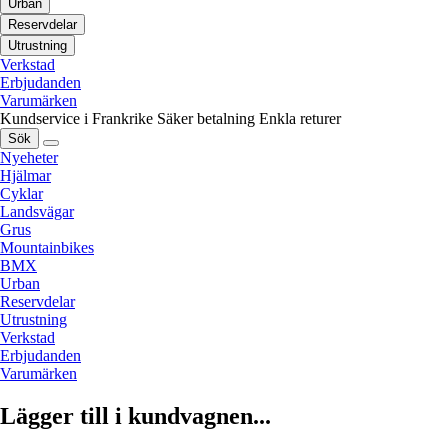
Urban
Reservdelar
Utrustning
Verkstad
Erbjudanden
Varumärken
Kundservice i Frankrike
Säker betalning
Enkla returer
Sök
Nyeheter
Hjälmar
Cyklar
Landsvägar
Grus
Mountainbikes
BMX
Urban
Reservdelar
Utrustning
Verkstad
Erbjudanden
Varumärken
Lägger till i kundvagnen...