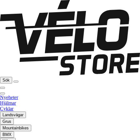
Sök
Nyeheter
Hjälmar
Cyklar
Landsvägar
Grus
Mountainbikes
BMX