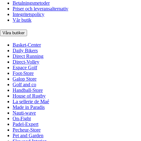
Betalningsmetoder
Priser och leveransalternativ
Integritetspolicy
Vår butik
Våra butiker
Basket-Center
Daily Bikers
Direct Running
Direct-Volley
Espace Golf
Foot-Store
Galop Store
Golf and co
Handball-Store
House of Rugby
La sellerie de Maé
Made in Paradis
Nauti-wave
On-Fight
Padel-Expert
Pecheur-Store
Pet and Garden