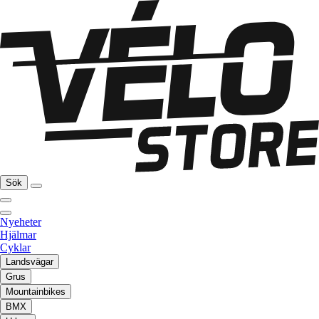
Sök
Nyeheter
Hjälmar
Cyklar
Landsvägar
Grus
Mountainbikes
BMX