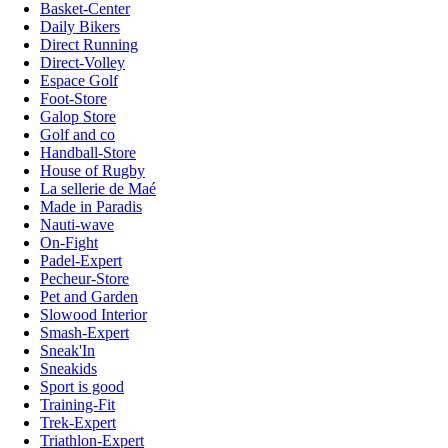
Basket-Center
Daily Bikers
Direct Running
Direct-Volley
Espace Golf
Foot-Store
Galop Store
Golf and co
Handball-Store
House of Rugby
La sellerie de Maé
Made in Paradis
Nauti-wave
On-Fight
Padel-Expert
Pecheur-Store
Pet and Garden
Slowood Interior
Smash-Expert
Sneak'In
Sneakids
Sport is good
Training-Fit
Trek-Expert
Triathlon-Expert