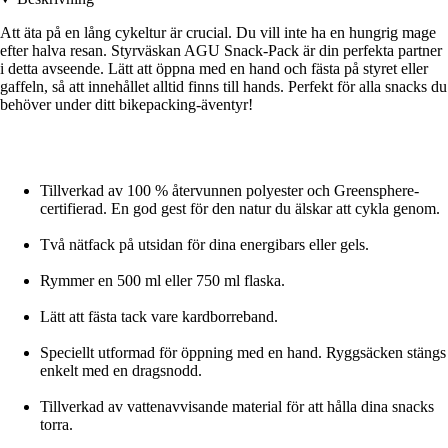
Att äta på en lång cykeltur är crucial. Du vill inte ha en hungrig mage
efter halva resan. Styrväskan AGU Snack-Pack är din perfekta partner
i detta avseende. Lätt att öppna med en hand och fästa på styret eller
gaffeln, så att innehållet alltid finns till hands. Perfekt för alla snacks du
behöver under ditt bikepacking-äventyr!
Tillverkad av 100 % återvunnen polyester och Greensphere-
certifierad. En god gest för den natur du älskar att cykla genom.
Två nätfack på utsidan för dina energibars eller gels.
Rymmer en 500 ml eller 750 ml flaska.
Lätt att fästa tack vare kardborreband.
Speciellt utformad för öppning med en hand. Ryggsäcken stängs
enkelt med en dragsnodd.
Tillverkad av vattenavvisande material för att hålla dina snacks
torra.