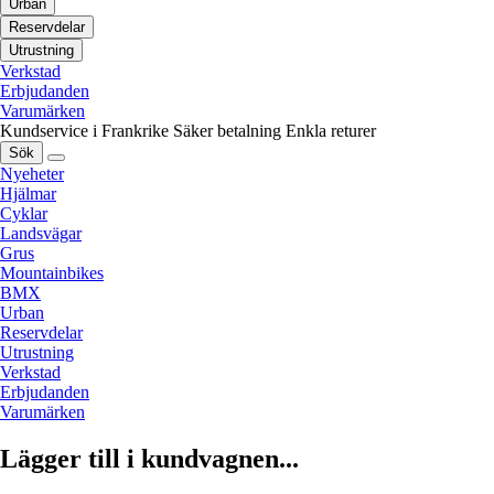
Urban
Reservdelar
Utrustning
Verkstad
Erbjudanden
Varumärken
Kundservice i Frankrike
Säker betalning
Enkla returer
Sök
Nyeheter
Hjälmar
Cyklar
Landsvägar
Grus
Mountainbikes
BMX
Urban
Reservdelar
Utrustning
Verkstad
Erbjudanden
Varumärken
Lägger till i kundvagnen...