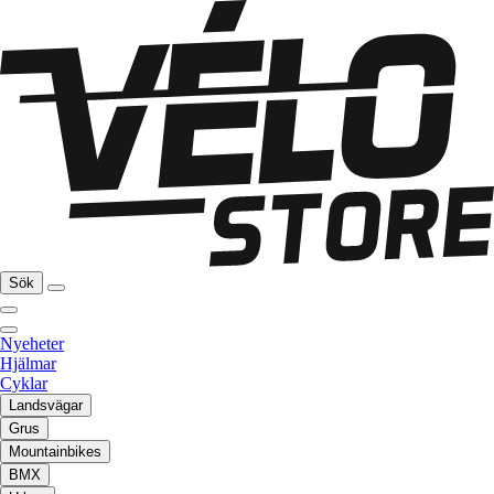
Sök
Nyeheter
Hjälmar
Cyklar
Landsvägar
Grus
Mountainbikes
BMX