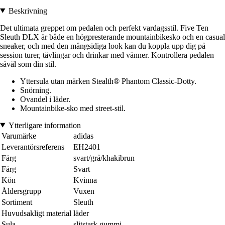
Beskrivning
Det ultimata greppet om pedalen och perfekt vardagsstil. Five Ten
Sleuth DLX är både en högpresterande mountainbikesko och en casual
sneaker, och med den mångsidiga look kan du koppla upp dig på
session turer, tävlingar och drinkar med vänner. Kontrollera pedalen
såväl som din stil.
Yttersula utan märken Stealth® Phantom Classic-Dotty.
Snörning.
Ovandel i läder.
Mountainbike-sko med street-stil.
Ytterligare information
Varumärke
adidas
Leverantörsreferens
EH2401
Färg
svart/grå/khakibrun
Färg
Svart
Kön
Kvinna
Åldersgrupp
Vuxen
Sortiment
Sleuth
Huvudsakligt material
läder
Sula
slitstark gummi