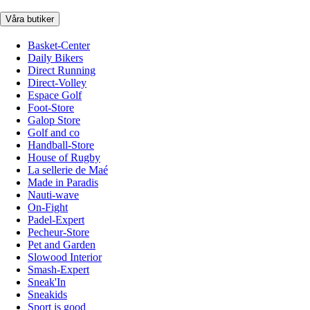
Våra butiker
Basket-Center
Daily Bikers
Direct Running
Direct-Volley
Espace Golf
Foot-Store
Galop Store
Golf and co
Handball-Store
House of Rugby
La sellerie de Maé
Made in Paradis
Nauti-wave
On-Fight
Padel-Expert
Pecheur-Store
Pet and Garden
Slowood Interior
Smash-Expert
Sneak'In
Sneakids
Sport is good