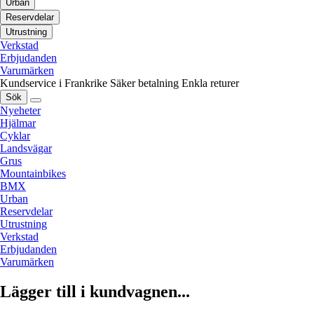
Urban
Reservdelar
Utrustning
Verkstad
Erbjudanden
Varumärken
Kundservice i Frankrike
Säker betalning
Enkla returer
Sök
Nyeheter
Hjälmar
Cyklar
Landsvägar
Grus
Mountainbikes
BMX
Urban
Reservdelar
Utrustning
Verkstad
Erbjudanden
Varumärken
Lägger till i kundvagnen...