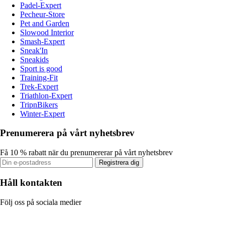
Padel-Expert
Pecheur-Store
Pet and Garden
Slowood Interior
Smash-Expert
Sneak'In
Sneakids
Sport is good
Training-Fit
Trek-Expert
Triathlon-Expert
TripnBikers
Winter-Expert
Prenumerera på vårt nyhetsbrev
Få 10 % rabatt när du prenumererar på vårt nyhetsbrev
Registrera dig
Håll kontakten
Följ oss på sociala medier