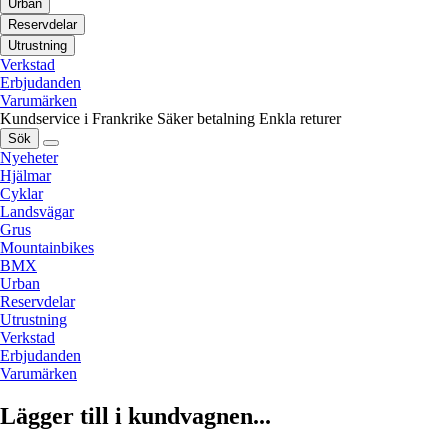
Urban
Reservdelar
Utrustning
Verkstad
Erbjudanden
Varumärken
Kundservice i Frankrike
Säker betalning
Enkla returer
Sök
Nyeheter
Hjälmar
Cyklar
Landsvägar
Grus
Mountainbikes
BMX
Urban
Reservdelar
Utrustning
Verkstad
Erbjudanden
Varumärken
Lägger till i kundvagnen...