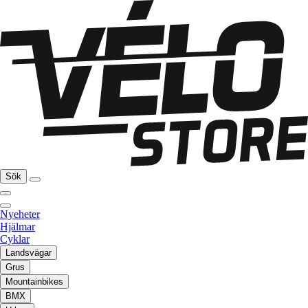
Sök
Nyeheter
Hjälmar
Cyklar
Landsvägar
Grus
Mountainbikes
BMX