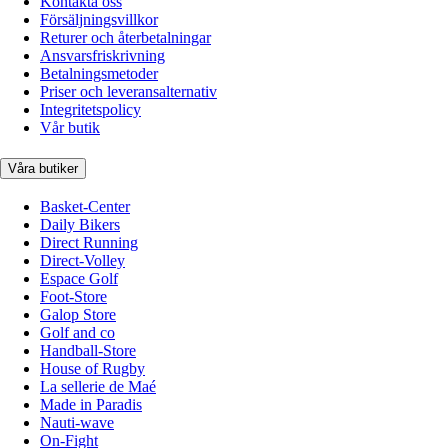
Kontakta oss
Försäljningsvillkor
Returer och återbetalningar
Ansvarsfriskrivning
Betalningsmetoder
Priser och leveransalternativ
Integritetspolicy
Vår butik
Våra butiker
Basket-Center
Daily Bikers
Direct Running
Direct-Volley
Espace Golf
Foot-Store
Galop Store
Golf and co
Handball-Store
House of Rugby
La sellerie de Maé
Made in Paradis
Nauti-wave
On-Fight