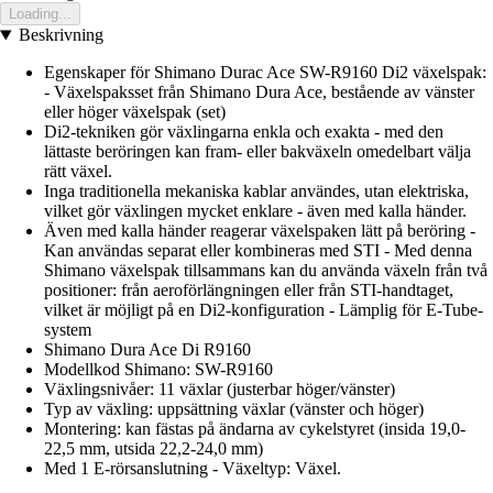
Loading...
Beskrivning
Egenskaper för Shimano Durac Ace SW-R9160 Di2 växelspak:
- Växelspaksset från Shimano Dura Ace, bestående av vänster
eller höger växelspak (set)
Di2-tekniken gör växlingarna enkla och exakta - med den
lättaste beröringen kan fram- eller bakväxeln omedelbart välja
rätt växel.
Inga traditionella mekaniska kablar användes, utan elektriska,
vilket gör växlingen mycket enklare - även med kalla händer.
Även med kalla händer reagerar växelspaken lätt på beröring -
Kan användas separat eller kombineras med STI - Med denna
Shimano växelspak tillsammans kan du använda växeln från två
positioner: från aeroförlängningen eller från STI-handtaget,
vilket är möjligt på en Di2-konfiguration - Lämplig för E-Tube-
system
Shimano Dura Ace Di R9160
Modellkod Shimano: SW-R9160
Växlingsnivåer: 11 växlar (justerbar höger/vänster)
Typ av växling: uppsättning växlar (vänster och höger)
Montering: kan fästas på ändarna av cykelstyret (insida 19,0-
22,5 mm, utsida 22,2-24,0 mm)
Med 1 E-rörsanslutning - Växeltyp: Växel.